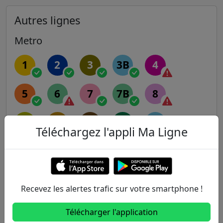
Autres lignes
Metro
1
2
3
3B
4
5
6
7
7B
8
9
10
11
12
13
Téléchargez l'appli Ma Ligne
14
RER
Recevez les alertes trafic sur votre smartphone !
A
B
C
D
E
Télécharger l'application