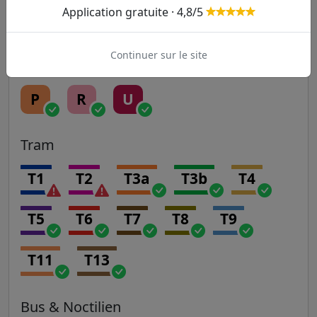
Application gratuite · 4,8/5
Transilien
Continuer sur le site
H
J
K
L
N
P
R
U
Tram
T1
T2
T3a
T3b
T4
T5
T6
T7
T8
T9
T11
T13
Bus & Noctilien