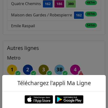
487m
Quatre Chemins
162
186
380
497m
Maison des Gardes / Robespierre
162
Emile Raspail
541m
Autres lignes
Metro
1
2
3
3B
4
Téléchargez l'appli Ma Ligne
5
6
7
7B
8
9
10
11
12
13