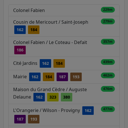
Colonel Fabien
229m
Cousin de Mericourt / Saint-Joseph
279m
162
184
Colonel Fabien / Le Coteau - Defait
357m
186
439m
Cité Jardins
162
184
462m
Mairie
162
184
187
193
Maison du Grand Cèdre / Auguste
476m
Delaune
162
323
380
477m
L'Orangerie / Wilson - Provigny
162
187
193