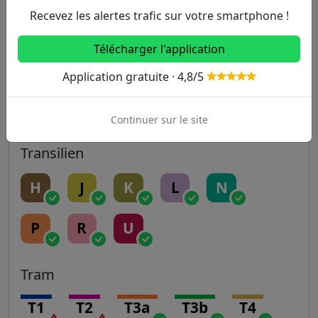
Recevez les alertes trafic sur votre smartphone !
14
Télécharger l'application
RER
Application gratuite · 4,8/5
A
B
C
D
E
Continuer sur le site
Transilien
H
J
K
L
N
P
R
U
Tram
T1
T2
T3a
T3b
T4