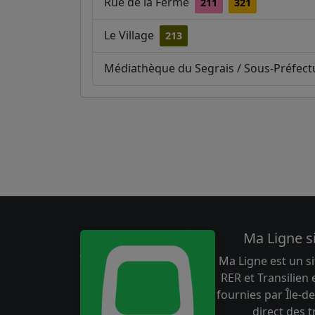
Rue de la Ferme
211
321
Le Village
213
Médiathèque du Segrais / Sous-Préfec
Ma Ligne s
Ma Ligne est un si
RER et Transilien
fournies par Île-de
direct des 