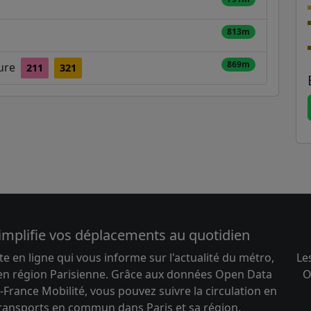
813m
869m
ture
211
321
implifie vos déplacements au quotidien
te en ligne qui vous informe sur l'actualité du métro,
Le
 en région Parisienne. Grâce aux données Open Data
O
-France Mobilité, vous pouvez suivre la circulation en
transports en commun dans Paris et sa région.