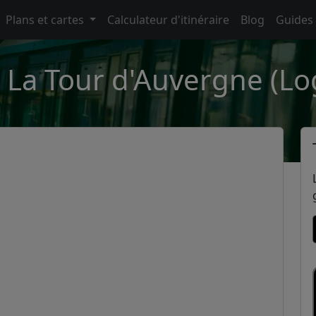
Plans et cartes
Calculateur d'itinéraire
Blog
Guides
t La Tour d'Auvergne (Lo