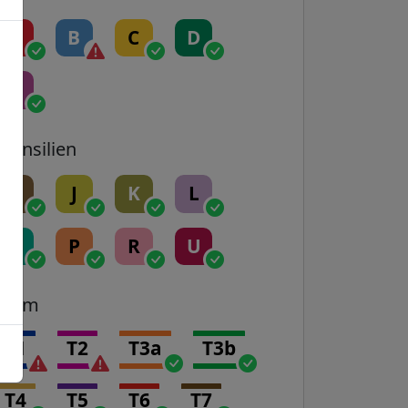
A
B
C
D
E
Transilien
H
J
K
L
N
P
R
U
Tram
T1
T2
T3a
T3b
T4
T5
T6
T7