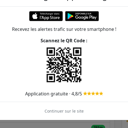
Tour d'Auvergne
ER et transilien situées à moins de 1km de la gare La
Recevez les alertes trafic sur votre smartphone !
193m
Scannez le QR Code :
435m
497m
553m
679m
Application gratuite · 4,8/5
703m
Continuer sur le site
758m
791m