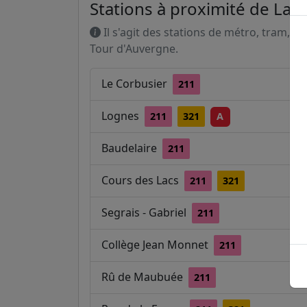
Stations à proximité de La 
Il s'agit des stations de métro, tram, R
Tour d'Auvergne.
Le Corbusier
211
Lognes
211
321
A
Baudelaire
211
Cours des Lacs
211
321
Segrais - Gabriel
211
Collège Jean Monnet
211
Rû de Maubuée
211