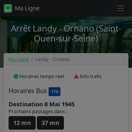
Ma Ligne
Arrêt Landy - Ornano (Saint-
Ouen-sur-Seine)
Ma Ligne
Landy - Ornano
Horaires temps réel
Info trafic
Horaires
Bus
173
Destination 8 Mai 1945
Prochains passages dans :
12 mn
37 mn