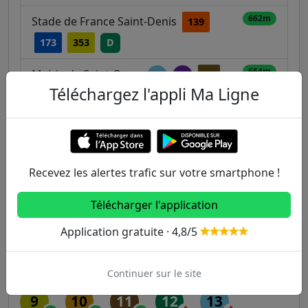
662m
Stade de France Saint-Denis
139
173
353
D
664m
Mairie de Saint-Ouen
13
14
85
Téléchargez l'appli Ma Ligne
137
140
166
173
237
274
Autres lignes
Recevez les alertes trafic sur votre smartphone !
Metro
Télécharger l'application
1
2
3
3B
4
Application gratuite · 4,8/5
5
6
7
7B
8
Continuer sur le site
9
10
11
12
13