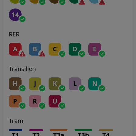
14
RER
A
B
C
D
E
Transilien
H
J
K
L
N
P
R
U
Tram
T1
T2
T3a
T3b
T4