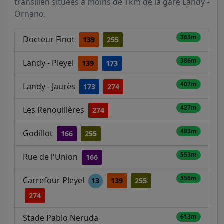
transilien situées à moins de 1km de la gare Landy -
Ornano.
363m
Docteur Finot
139
255
386m
Landy - Pleyel
139
173
407m
Landy - Jaurès
173
274
427m
Les Renouillères
274
493m
Godillot
166
255
553m
Rue de l'Union
166
556m
Carrefour Pleyel
13
139
255
274
Stade Pablo Neruda
613m