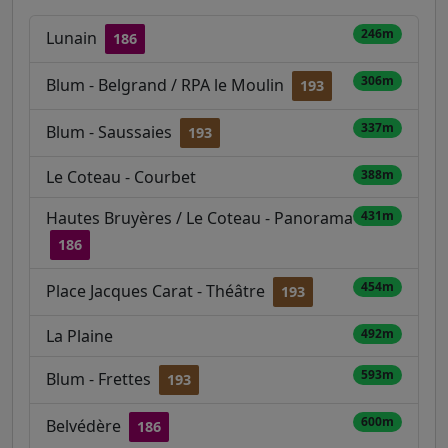
246m
Lunain
186
306m
Blum - Belgrand / RPA le Moulin
193
337m
Blum - Saussaies
193
Le Coteau - Courbet
388m
Hautes Bruyères / Le Coteau - Panorama
431m
186
454m
Place Jacques Carat - Théâtre
193
La Plaine
492m
593m
Blum - Frettes
193
600m
Belvédère
186