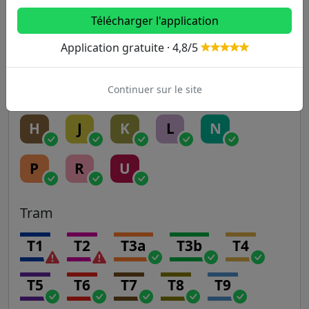
RER
Télécharger l'application
Application gratuite · 4,8/5
A
B
C
D
E
Continuer sur le site
Transilien
H
J
K
L
N
P
R
U
Tram
T1
T2
T3a
T3b
T4
T5
T6
T7
T8
T9