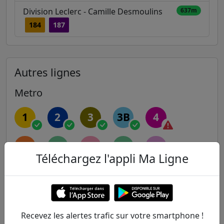
Division Leclerc - Camille Desmoulins
637m
184
187
Autres lignes
Metro
1
2
3
3B
4
5
6
7
7B
8
Téléchargez l'appli Ma Ligne
9
10
11
12
13
14
Recevez les alertes trafic sur votre smartphone !