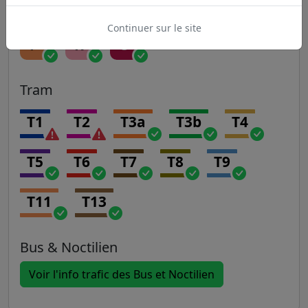
H
J
K
L
N
Continuer sur le site
P
R
U
Tram
T1
T2
T3a
T3b
T4
T5
T6
T7
T8
T9
T11
T13
Bus & Noctilien
Voir l'info trafic des Bus et Noctilien