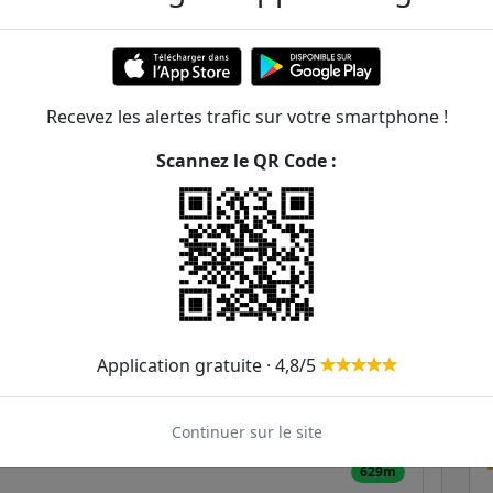
Recevez les alertes trafic sur votre smartphone !
Scannez le QR Code :
Carreaux / Voltaire / Arthur
ER et transilien situées à moins de 1km de la gare
376m
Application gratuite · 4,8/5
441m
456m
Continuer sur le site
629m