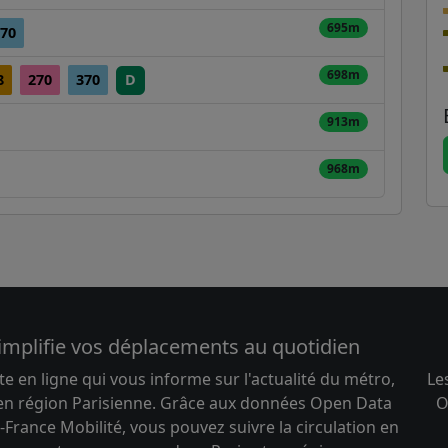
695m
70
698m
8
270
370
D
913m
968m
implifie vos déplacements au quotidien
te en ligne qui vous informe sur l'actualité du métro,
Le
 en région Parisienne. Grâce aux données Open Data
O
-France Mobilité, vous pouvez suivre la circulation en