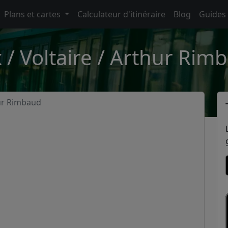
Plans et cartes
Calculateur d'itinéraire
Blog
Guides
/ Voltaire / Arthur Rimba
hur Rimbaud