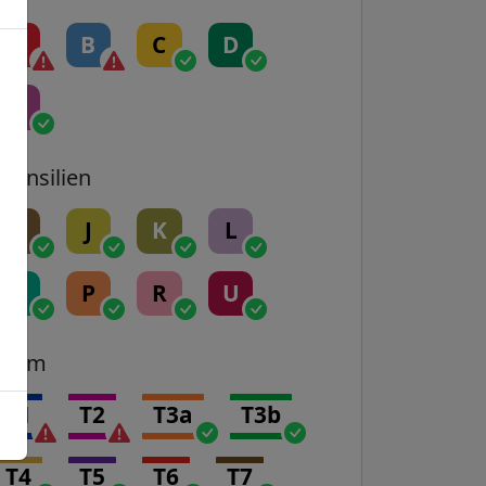
A
B
C
D
E
Transilien
H
J
K
L
N
P
R
U
Tram
T1
T2
T3a
T3b
T4
T5
T6
T7