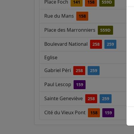
Place Foch
141
158
559D
Rue du Mans
158
Place des Marronniers
559D
Boulevard National
258
259
Eglise
Gabriel Péri
258
259
Paul Lescop
159
Sainte Geneviève
258
259
Cité du Vieux Pont
158
159