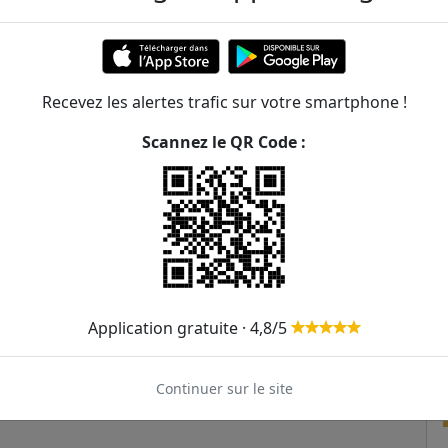
325m
330m
473m
Recevez les alertes trafic sur votre smartphone !
Scannez le QR Code :
494m
561m
577m
580m
582m
Application gratuite · 4,8/5
589m
Continuer sur le site