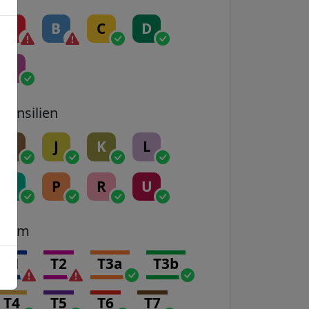
A
B
C
D
E
Transilien
H
J
K
L
N
P
R
U
Tram
T1
T2
T3a
T3b
T4
T5
T6
T7