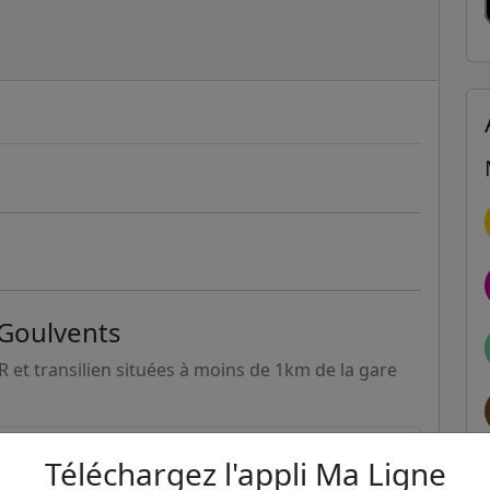
 Goulvents
ER et transilien situées à moins de 1km de la gare
267m
Téléchargez l'appli Ma Ligne