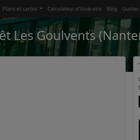
Plans et cartes
Calculateur d'itinéraire
Blog
Guides
êt Les Goulvents (Nante