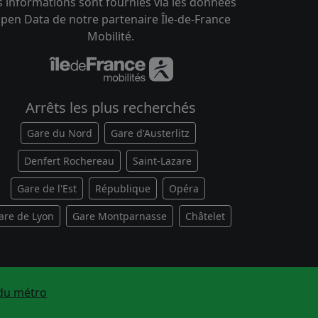
s informations sont fournies via les données
pen Data de notre partenaire Île-de-France
Mobilité.
Arrêts les plus recherchés
Gare du Nord
Gare d'Austerlitz
Denfert Rochereau
Saint-Lazare
Gare de l'Est
République
Opéra
are de Lyon
Gare Montparnasse
Châtelet
du métro