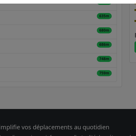
627m
635m
680m
686m
748m
759m
implifie vos déplacements au quotidien