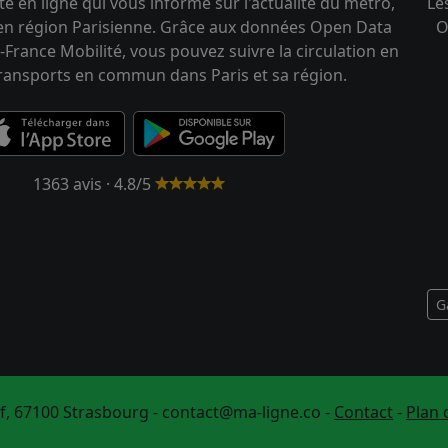
te en ligne qui vous informe sur l'actualité du métro,
Le
 en région Parisienne. Grâce aux données Open Data
O
-France Mobilité, vous pouvez suivre la circulation en
transports en commun dans Paris et sa région.
1363 avis · 4.8/5
G
f, 67100 Strasbourg -
contact@ma-ligne.co
-
Contact
-
Plan 