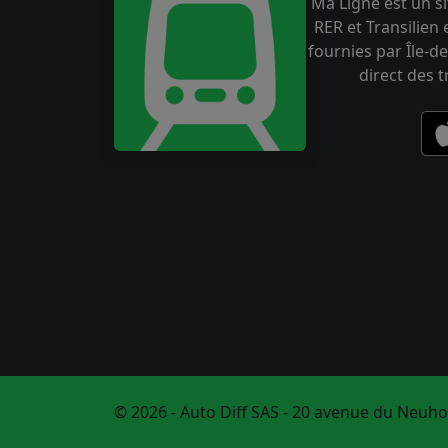
Ma Ligne est un si
RER et Transilien
fournies par Île-de
direct des 
© 2026 - Auto Diff SAS - 20 avenue du Neuho