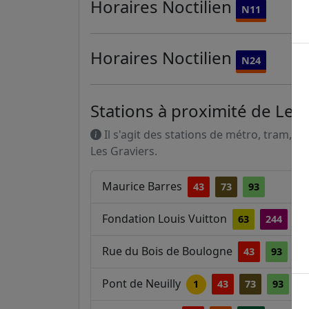
Horaires
Noctilien
N11
Horaires
Noctilien
N24
Stations à proximité de Les 
Il s'agit des stations de métro, tram, R
Les Graviers.
Maurice Barres
43
73
93
Fondation Louis Vuitton
63
244
Rue du Bois de Boulogne
43
93
Pont de Neuilly
1
43
73
93
1