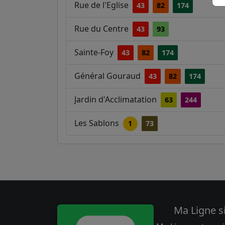
Rue de l'Eglise
43
82
174
Rue du Centre
43
93
Sainte-Foy
43
82
174
Général Gouraud
43
82
174
Jardin d'Acclimatation
63
244
Les Sablons
1
73
Ma Ligne s