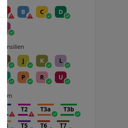
A
B
C
D
E
Transilien
H
J
K
L
N
P
R
U
Tram
T1
T2
T3a
T3b
T4
T5
T6
T7