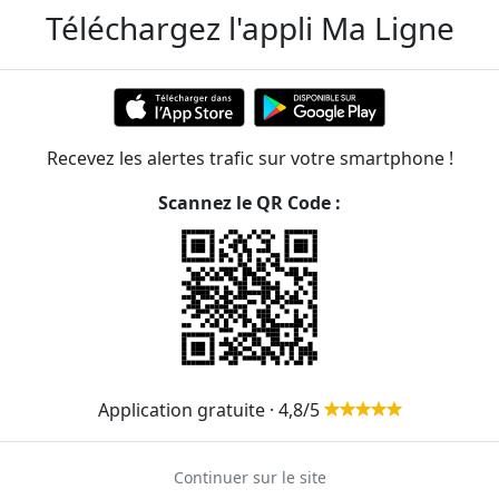
Téléchargez l'appli Ma Ligne
Recevez les alertes trafic sur votre smartphone !
Graviers
Scannez le QR Code :
ER et transilien situées à moins de 1km de la gare
269m
439m
524m
Application gratuite · 4,8/5
535m
57
158
174
176
Continuer sur le site