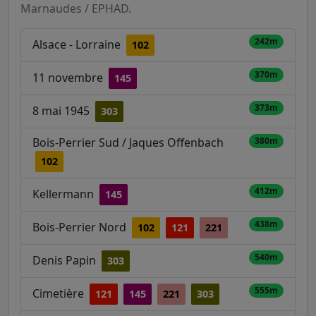
Marnaudes / EPHAD.
242m
Alsace - Lorraine
102
370m
11 novembre
145
373m
8 mai 1945
303
Bois-Perrier Sud / Jaques Offenbach
380m
102
412m
Kellermann
145
438m
Bois-Perrier Nord
102
121
221
540m
Denis Papin
303
555m
Cimetière
121
145
221
303