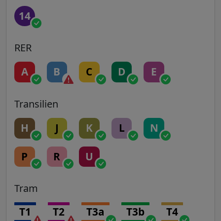
14
RER
A
B
C
D
E
Transilien
H
J
K
L
N
P
R
U
Tram
T1
T2
T3a
T3b
T4