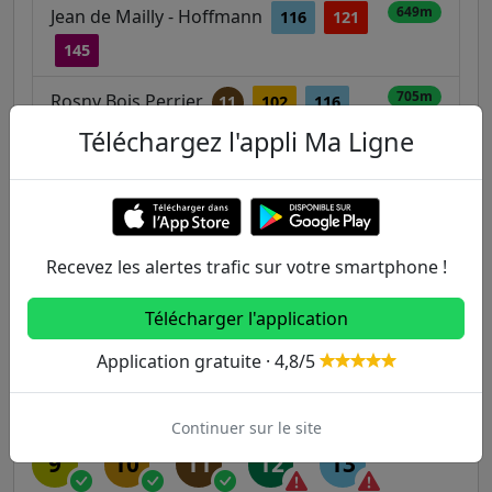
649m
Jean de Mailly - Hoffmann
116
121
145
705m
Rosny Bois Perrier
11
102
116
121
Téléchargez l'appli Ma Ligne
145
346
E
Autres lignes
Recevez les alertes trafic sur votre smartphone !
Metro
Télécharger l'application
1
2
3
3B
4
Application gratuite · 4,8/5
5
6
7
7B
8
Continuer sur le site
9
10
11
12
13