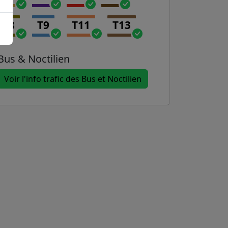
T8
T9
T11
T13
Bus & Noctilien
Voir l'info trafic des Bus et Noctilien