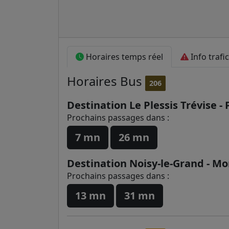
Horaires temps réel
Info trafic
Horaires
Bus
206
Destination Le Plessis Trévise -
Prochains passages dans :
7 mn
26 mn
Destination Noisy-le-Grand - Mo
Prochains passages dans :
13 mn
31 mn