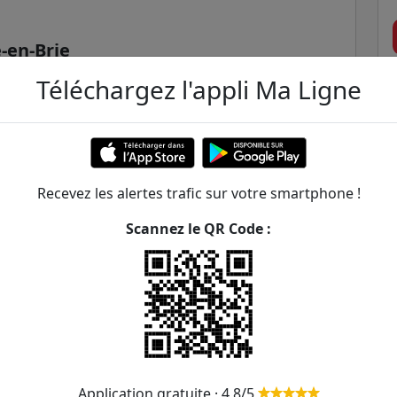
-en-Brie
Téléchargez l'appli Ma Ligne
nt d'Est RER
Recevez les alertes trafic sur votre smartphone !
Scannez le QR Code :
s Mousquetaires
ER et transilien situées à moins de 1km de la gare
303m
Application gratuite · 4,8/5