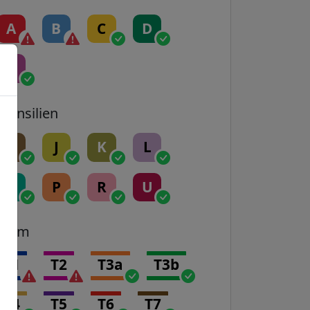
A
B
C
D
E
Transilien
H
J
K
L
N
P
R
U
Tram
T1
T2
T3a
T3b
T4
T5
T6
T7