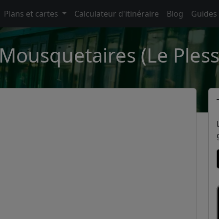
Plans et cartes
Calculateur d'itinéraire
Blog
Guides
 Mousquetaires (Le Plessi