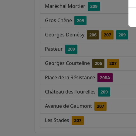
Maréchal Mortier
209
Gros Chêne
209
Georges Demésy
206
207
209
Pasteur
209
Georges Courteline
206
207
Place de la Résistance
208A
Château des Tourelles
209
Avenue de Gaumont
207
Les Stades
207