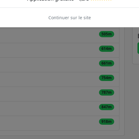
336m
Continuer sur le site
396m
505m
614m
661m
754m
787m
847m
918m