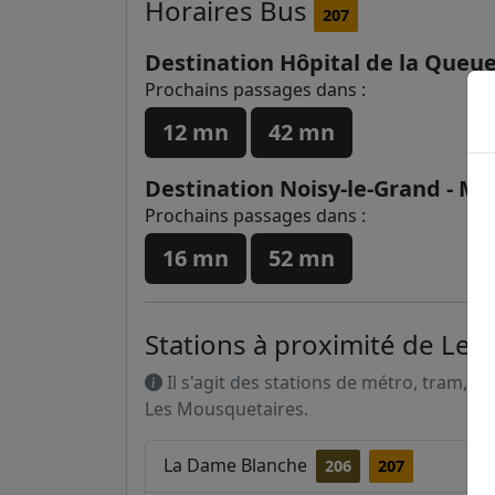
Horaires
Bus
207
Destination Hôpital de la Queue
Prochains passages dans :
12 mn
42 mn
Destination Noisy-le-Grand - Mo
Prochains passages dans :
16 mn
52 mn
Stations à proximité de Le
Il s'agit des stations de métro, tram, R
Les Mousquetaires.
La Dame Blanche
206
207