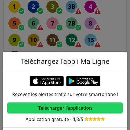
1
2
3
3B
4
5
6
7
7B
8
9
10
11
12
13
14
Téléchargez l'appli Ma Ligne
RER
A
B
C
D
E
Recevez les alertes trafic sur votre smartphone !
Transilien
Télécharger l'application
Application gratuite · 4,8/5
H
J
K
L
N