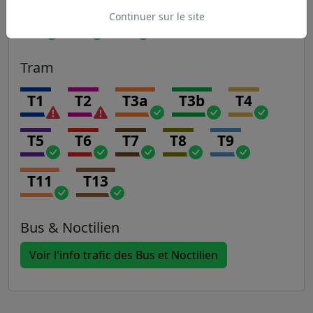
Continuer sur le site
P
R
U
Tram
T1
T2
T3a
T3b
T4
T5
T6
T7
T8
T9
T11
T13
Bus & Noctilien
Voir l'info trafic des Bus et Noctilien