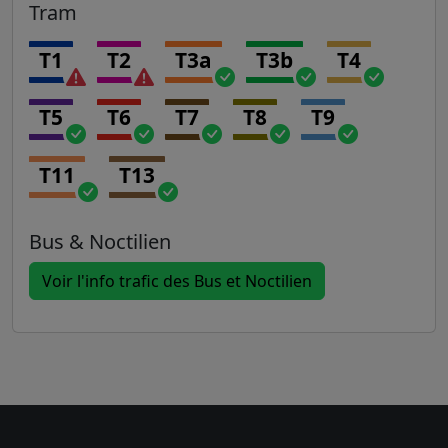
Tram
T1
T2
T3a
T3b
T4
T5
T6
T7
T8
T9
T11
T13
Bus & Noctilien
Voir l'info trafic des Bus et Noctilien