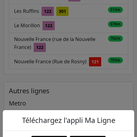
513m
Les Ruffins
122
301
678m
Le Morillon
122
Nouvelle France (rue de la Nouvelle
702m
France)
122
703m
Nouvelle France (Rue de Rosny)
121
Autres lignes
Metro
1
2
3
3B
4
Téléchargez l'appli Ma Ligne
5
6
7
7B
8