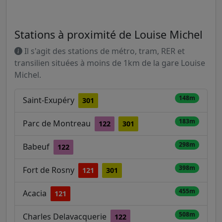
Stations à proximité de Louise Michel
Il s'agit des stations de métro, tram, RER et
transilien situées à moins de 1km de la gare Louise
Michel.
148m
Saint-Exupéry
301
183m
Parc de Montreau
122
301
298m
Babeuf
122
398m
Fort de Rosny
121
301
455m
Acacia
121
508m
Charles Delavacquerie
122