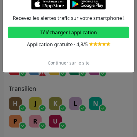
9
10
11
12
13
Recevez les alertes trafic sur votre smartphone !
Télécharger l'application
14
Application gratuite · 4,8/5
RER
Continuer sur le site
A
B
C
D
E
Transilien
H
J
K
L
N
P
R
U