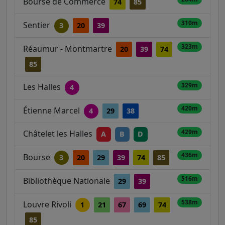
Bourse de Commerce
74
85
310m
Sentier
3
20
39
323m
Réaumur - Montmartre
20
39
74
85
329m
Les Halles
4
420m
Étienne Marcel
4
29
38
429m
Châtelet les Halles
A
B
D
436m
Bourse
3
20
29
39
74
85
516m
Bibliothèque Nationale
29
39
538m
Louvre Rivoli
1
21
67
69
74
85