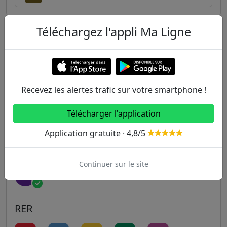
Téléchargez l'appli Ma Ligne
Autres lignes
Metro
1
2
3
3B
4
Recevez les alertes trafic sur votre smartphone !
Télécharger l'application
5
6
7
7B
8
Application gratuite · 4,8/5
9
10
11
12
13
Continuer sur le site
14
RER