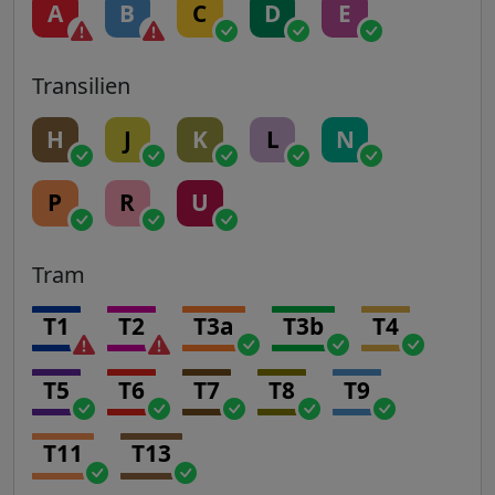
A
B
C
D
E
Transilien
H
J
K
L
N
P
R
U
Tram
T1
T2
T3a
T3b
T4
T5
T6
T7
T8
T9
T11
T13