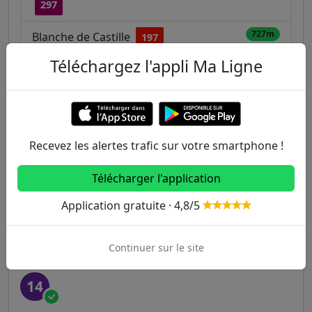
297
727m
Blanche de Castille
197
Téléchargez l'appli Ma Ligne
Autres lignes
Metro
Recevez les alertes trafic sur votre smartphone !
1
2
3
3B
4
Télécharger l'application
5
6
7
7B
8
Application gratuite · 4,8/5
9
10
11
12
13
Continuer sur le site
14