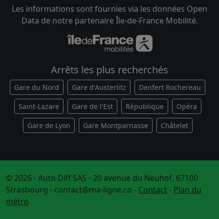
Les informations sont fournies via les données Open
Data de notre partenaire Île-de-France Mobilité.
Arrêts les plus recherchés
Gare du Nord
Gare d'Austerlitz
Denfert Rochereau
Saint-Lazare
Gare de l'Est
République
Opéra
Gare de Lyon
Gare Montparnasse
Châtelet
© 2026 - Auto Diff SAS - 20 avenue du Neuhof, 67100
Strasbourg -
contact@ma-ligne.co
-
Contact
-
Plan du
métro