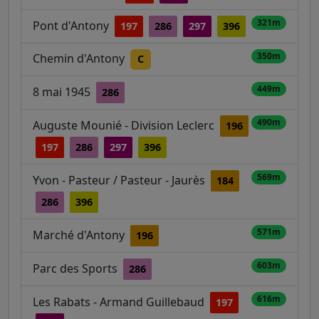
321m
Pont d'Antony
197
286
297
396
350m
Chemin d'Antony
C
449m
8 mai 1945
286
490m
Auguste Mounié - Division Leclerc
196
197
286
297
396
569m
Yvon - Pasteur / Pasteur - Jaurès
184
286
396
571m
Marché d'Antony
196
603m
Parc des Sports
286
616m
Les Rabats - Armand Guillebaud
197