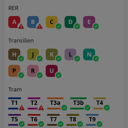
RER
A
B
C
D
E
Transilien
H
J
K
L
N
P
R
U
Tram
T1
T2
T3a
T3b
T4
T5
T6
T7
T8
T9