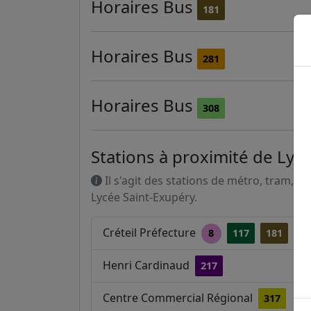
Horaires
Bus
181
Horaires
Bus
281
Horaires
Bus
308
Stations à proximité de Lyc
Il s'agit des stations de métro, tram, R
Lycée Saint-Exupéry.
Créteil Préfecture
8
117
181
28
Henri Cardinaud
217
Centre Commercial Régional
317