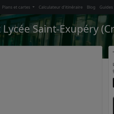
Plans et cartes
Calculateur d'itinéraire
Blog
Guides
 Lycée Saint-Exupéry (Cr