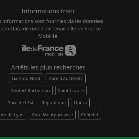
Informations trafic
s informations sont fournies via les données
pen Data de notre partenaire Île-de-France
Mobilité.
Arrêts les plus recherchés
Gare du Nord
Gare d'Austerlitz
Denfert Rochereau
Saint-Lazare
Gare de l'Est
République
Opéra
are de Lyon
Gare Montparnasse
Châtelet