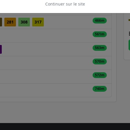
Continuer sur le site
451m
466m
281
308
317
561m
563m
570m
572m
740m