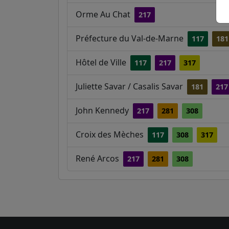
Orme Au Chat
217
Préfecture du Val-de-Marne
117
181
Hôtel de Ville
117
217
317
Juliette Savar / Casalis Savar
181
217
John Kennedy
217
281
308
Croix des Mèches
117
308
317
René Arcos
217
281
308