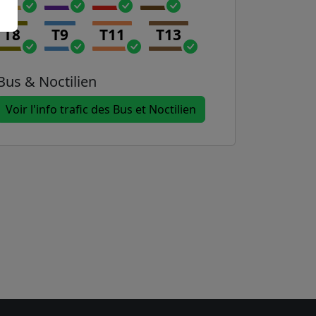
T8
T9
T11
T13
Bus & Noctilien
Voir l'info trafic des Bus et Noctilien