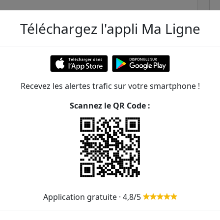
Téléchargez l'appli Ma Ligne
Recevez les alertes trafic sur votre smartphone !
Scannez le QR Code :
ée Saint-Exupéry
ER et transilien situées à moins de 1km de la gare
236m
1
308
395m
Application gratuite · 4,8/5
397m