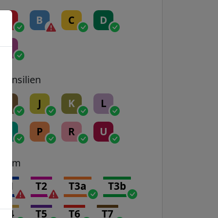
A
B
C
D
E
Transilien
H
J
K
L
N
P
R
U
Tram
T1
T2
T3a
T3b
T4
T5
T6
T7