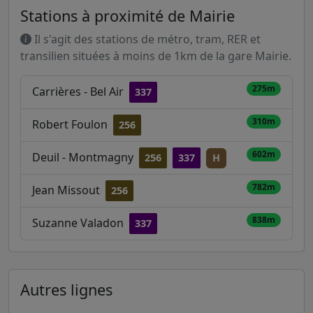
Stations à proximité de Mairie
Il s'agit des stations de métro, tram, RER et
transilien situées à moins de 1km de la gare Mairie.
275m
Carrières - Bel Air
337
310m
Robert Foulon
256
602m
Deuil - Montmagny
256
337
H
782m
Jean Missout
256
838m
Suzanne Valadon
337
Autres lignes