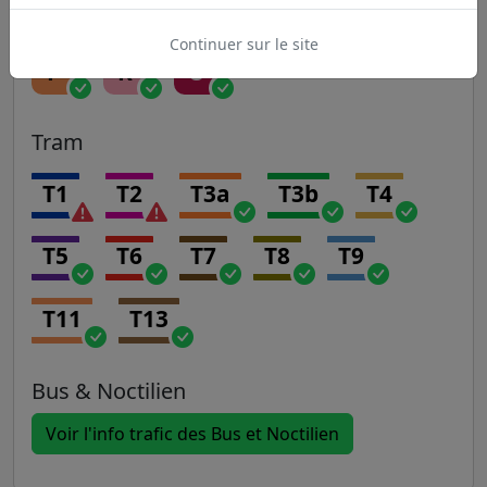
H
J
K
L
N
Continuer sur le site
P
R
U
Tram
T1
T2
T3a
T3b
T4
T5
T6
T7
T8
T9
T11
T13
Bus & Noctilien
Voir l'info trafic des Bus et Noctilien