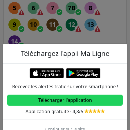
5
6
7
7B
8
9
10
11
12
13
14
Téléchargez l'appli Ma Ligne
RER
A
B
C
D
E
Recevez les alertes trafic sur votre smartphone !
Transilien
Télécharger l'application
H
J
K
L
N
Application gratuite · 4,8/5
P
R
U
Continuer sur le site