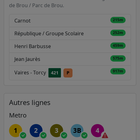
de Brou / Parc de Brou.
Carnot
215m
République / Groupe Scolaire
252m
Henri Barbusse
459m
Jean Jaurès
575m
917m
Vaires - Torcy
421
P
Autres lignes
Metro
1
2
3
3B
4