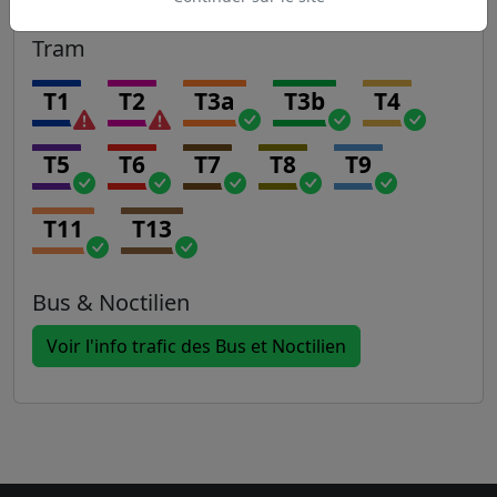
Tram
T1
T2
T3a
T3b
T4
T5
T6
T7
T8
T9
T11
T13
Bus & Noctilien
Voir l'info trafic des Bus et Noctilien