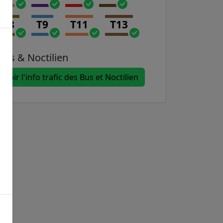
T8
T9
T11
T13
Bus & Noctilien
Voir l'info trafic des Bus et Noctilien