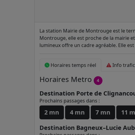
La station Mairie de Montrouge est le term
Montrouge, elle est proche de la mairie
lumineux offre un cadre agréable. Elle est
Horaires temps réel
Info trafi
Horaires
Metro
4
Destination Porte de Clignanco
Prochains passages dans :
2 mn
4 mn
7 mn
11 
Destination Bagneux–Lucie Aub
Prochains passages dans :