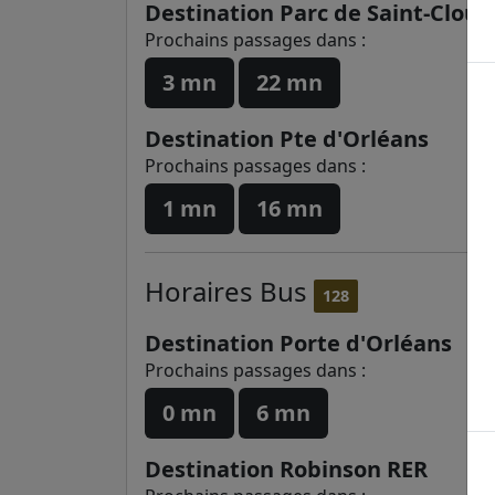
Destination Parc de Saint-Cloud
Prochains passages dans :
3 mn
22 mn
Destination Pte d'Orléans
Prochains passages dans :
1 mn
16 mn
Horaires
Bus
128
Destination Porte d'Orléans
Prochains passages dans :
0 mn
6 mn
Destination Robinson RER