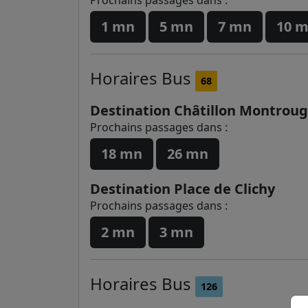
1 mn
5 mn
7 mn
10 
Horaires
Bus
68
Destination Châtillon Montrou
Prochains passages dans :
18 mn
26 mn
Destination Place de Clichy
Prochains passages dans :
2 mn
3 mn
Horaires
Bus
126