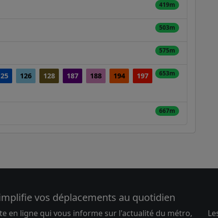
419m
503m
575m
653m
125
126
128
187
188
194
197
667m
implifie vos déplacements au quotidien
te en ligne qui vous informe sur l'actualité du métro,
Le