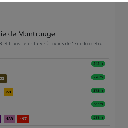
irie de Montrouge
ER et transilien situées à moins de 1km du métro
242m
278m
28
373m
on
68
383m
399m
188
197