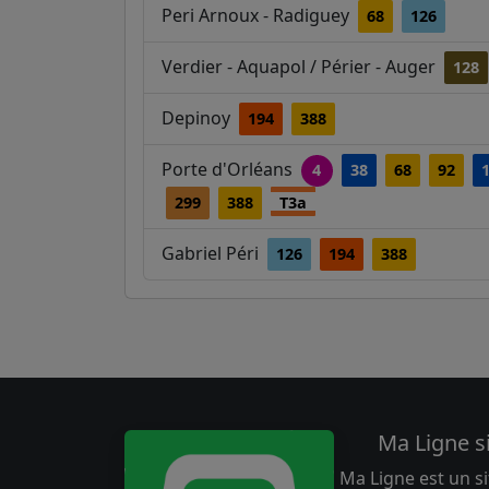
Peri Arnoux - Radiguey
68
126
Verdier - Aquapol / Périer - Auger
128
Depinoy
194
388
Porte d'Orléans
4
38
68
92
299
388
T3a
Gabriel Péri
126
194
388
Ma Ligne s
Ma Ligne est un si