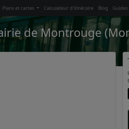
Plans et cartes
Calculateur d'itinéraire
Blog
Guides
airie de Montrouge (Mo