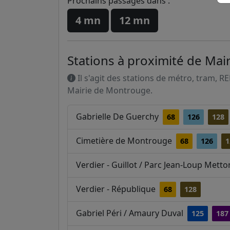
Prochains passages dans :
4 mn
12 mn
Stations à proximité de Ma
Il s'agit des stations de métro, tram, R
Mairie de Montrouge.
Gabrielle De Guerchy
68
126
128
Cimetière de Montrouge
68
126
1
Verdier - Guillot / Parc Jean-Loup Mett
Verdier - République
68
128
Gabriel Péri / Amaury Duval
125
187