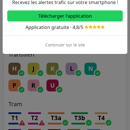
14
Recevez les alertes trafic sur votre smartphone !
Télécharger l'application
RER
Application gratuite · 4,8/5
A
B
C
D
E
Continuer sur le site
Transilien
H
J
K
L
N
P
R
U
Tram
T1
T2
T3a
T3b
T4