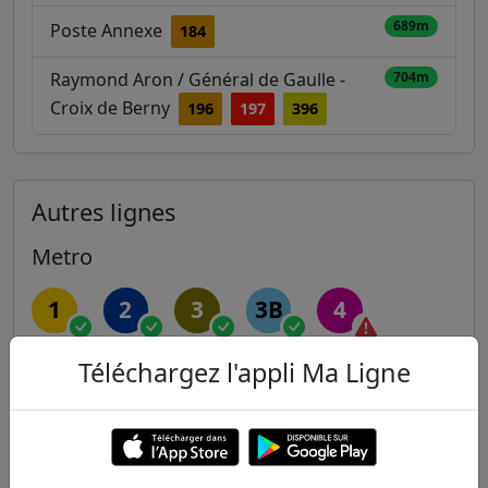
689m
Poste Annexe
184
Raymond Aron / Général de Gaulle -
704m
Croix de Berny
196
197
396
Autres lignes
Metro
1
2
3
3B
4
Téléchargez l'appli Ma Ligne
5
6
7
7B
8
9
10
11
12
13