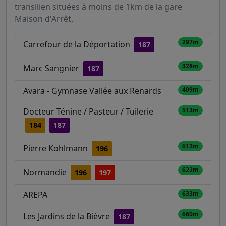
transilien situées à moins de 1km de la gare
Maison d'Arrêt.
297m
Carrefour de la Déportation
187
328m
Marc Sangnier
187
Avara - Gymnase Vallée aux Renards
409m
Docteur Ténine / Pasteur / Tuilerie
513m
184
187
612m
Pierre Kohlmann
196
622m
Normandie
196
197
AREPA
633m
660m
Les Jardins de la Bièvre
187