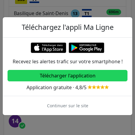
696m
Basilique de Saint-Denis
13
T1
Téléchargez l'appli Ma Ligne
Autres lignes
Metro
Recevez les alertes trafic sur votre smartphone !
1
2
3
3B
4
Télécharger l'application
5
6
7
7B
8
Application gratuite · 4,8/5
9
10
11
12
13
Continuer sur le site
14