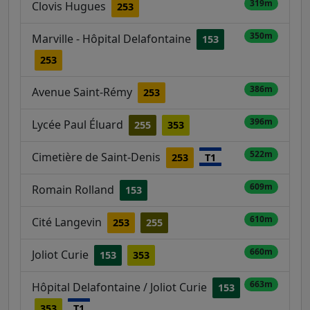
319m
Clovis Hugues
253
350m
Marville - Hôpital Delafontaine
153
253
386m
Avenue Saint-Rémy
253
396m
Lycée Paul Éluard
255
353
522m
Cimetière de Saint-Denis
253
T1
609m
Romain Rolland
153
610m
Cité Langevin
253
255
660m
Joliot Curie
153
353
663m
Hôpital Delafontaine / Joliot Curie
153
353
T1