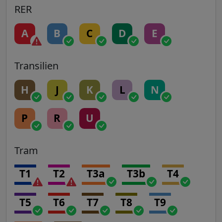
RER
A
B
C
D
E
Transilien
H
J
K
L
N
P
R
U
Tram
T1
T2
T3a
T3b
T4
T5
T6
T7
T8
T9