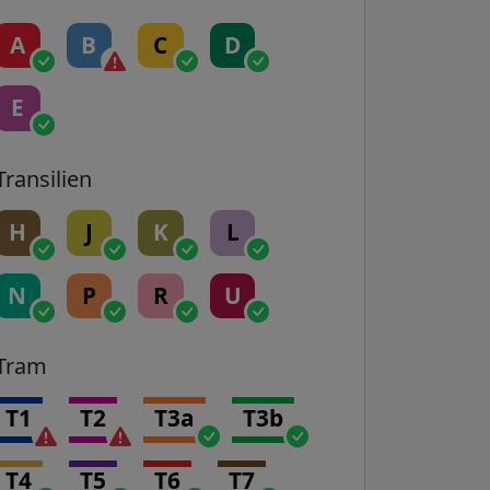
A
B
C
D
E
Transilien
H
J
K
L
N
P
R
U
Tram
T1
T2
T3a
T3b
T4
T5
T6
T7