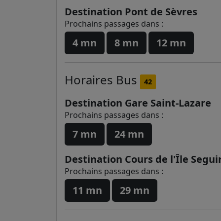
Destination Pont de Sèvres
Prochains passages dans :
4 mn
8 mn
12 mn
Horaires
Bus
42
Destination Gare Saint-Lazare
Prochains passages dans :
7 mn
24 mn
Destination Cours de l'Île Segui
Prochains passages dans :
11 mn
29 mn