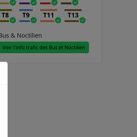
T8
T9
T11
T13
Bus & Noctilien
Voir l'info trafic des Bus et Noctilien