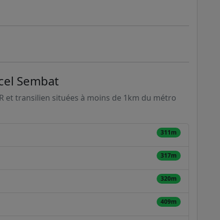
rcel Sembat
ER et transilien situées à moins de 1km du métro
311m
317m
320m
409m