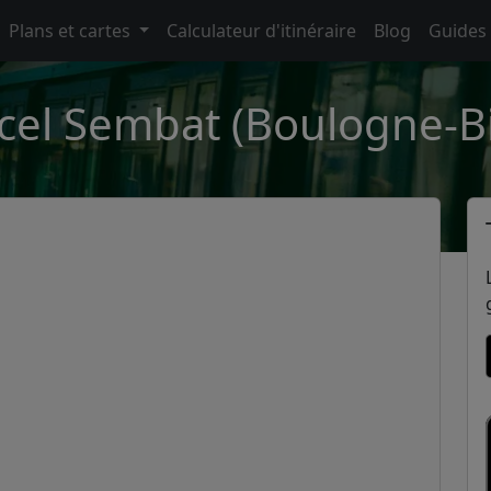
Plans et cartes
Calculateur d'itinéraire
Blog
Guides
cel Sembat (Boulogne-Bi