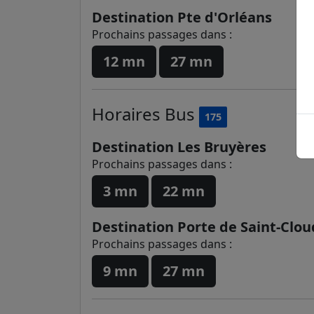
Destination Pte d'Orléans
Prochains passages dans :
12 mn
27 mn
Horaires
Bus
175
Destination Les Bruyères
Prochains passages dans :
3 mn
22 mn
Destination Porte de Saint-Clou
Prochains passages dans :
9 mn
27 mn