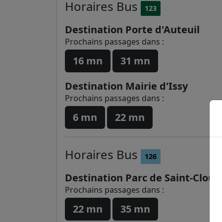
Horaires
Bus
123
Destination Porte d'Auteuil
Prochains passages dans :
16 mn
31 mn
Destination Mairie d'Issy
Prochains passages dans :
6 mn
22 mn
Horaires
Bus
126
Destination Parc de Saint-Cloud
Prochains passages dans :
22 mn
35 mn