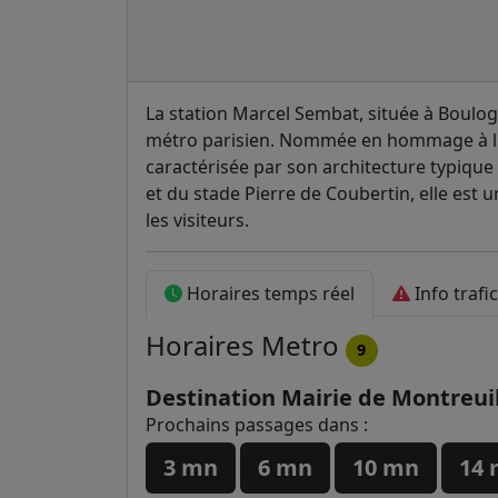
La station Marcel Sembat, située à Boulogne
métro parisien. Nommée en hommage à l'
caractérisée par son architecture typiq
et du stade Pierre de Coubertin, elle est 
les visiteurs.
Horaires temps réel
Info trafic
Horaires
Metro
9
Destination Mairie de Montreui
Prochains passages dans :
3 mn
6 mn
10 mn
14