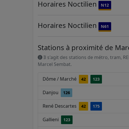
Horaires
Noctilien
N12
Horaires
Noctilien
N61
Stations à proximité de Ma
Il s'agit des stations de métro, tram, R
Marcel Sembat.
Dôme / Marché
42
123
Danjou
126
René Descartes
42
175
Gallieni
123