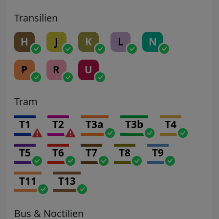
Transilien
H
J
K
L
N
P
R
U
Tram
T1
T2
T3a
T3b
T4
T5
T6
T7
T8
T9
T11
T13
Bus & Noctilien