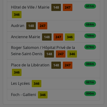
651m
Hôtel de Ville / Mairie
148
247
346
684m
Audran
148
247
749m
Ancienne Mairie
148
247
346
Roger Salomon / Hôpital Privé de la
879m
Seine-Saint-Denis
148
247
346
886m
Place de la Libération
148
247
346
887m
Les Lycées
346
890m
Foch - Gallieni
346