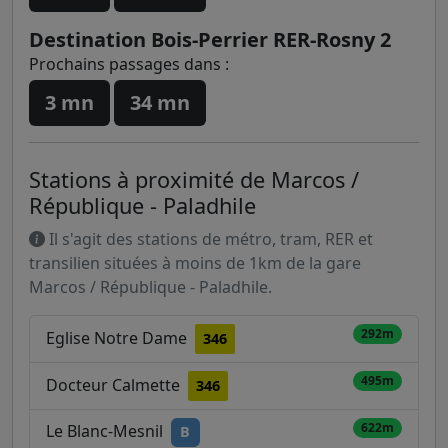
Destination Bois-Perrier RER-Rosny 2
Prochains passages dans :
3 mn
34 mn
Stations à proximité de Marcos /
République - Paladhile
Il s'agit des stations de métro, tram, RER et
transilien situées à moins de 1km de la gare
Marcos / République - Paladhile.
292m
Eglise Notre Dame
346
495m
Docteur Calmette
346
622m
Le Blanc-Mesnil
B