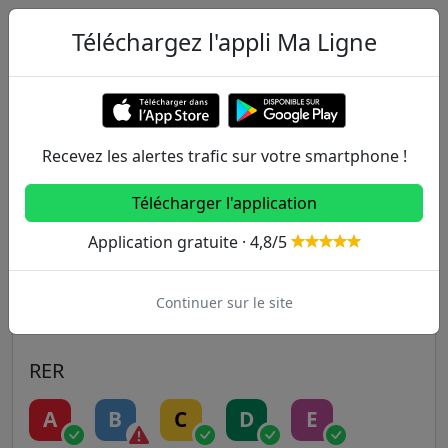
Téléchargez l'appli Ma Ligne
Autres lignes
Metro
1
2
3
3B
4
Recevez les alertes trafic sur votre smartphone !
5
6
7
7B
8
Télécharger l'application
Application gratuite · 4,8/5
9
10
11
12
13
14
Continuer sur le site
RER
A
B
C
D
E