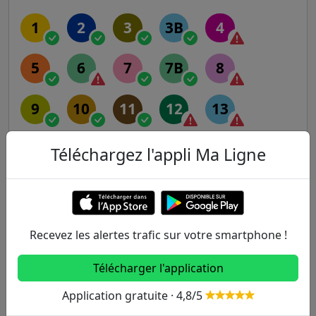
1
2
3
3B
4
5
6
7
7B
8
9
10
11
12
13
14
Téléchargez l'appli Ma Ligne
RER
A
B
C
D
E
Recevez les alertes trafic sur votre smartphone !
Télécharger l'application
Transilien
Application gratuite · 4,8/5
H
J
K
L
N