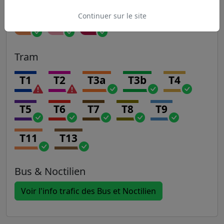
Continuer sur le site
P
R
U
Tram
T1
T2
T3a
T3b
T4
T5
T6
T7
T8
T9
T11
T13
Bus & Noctilien
Voir l'info trafic des Bus et Noctilien