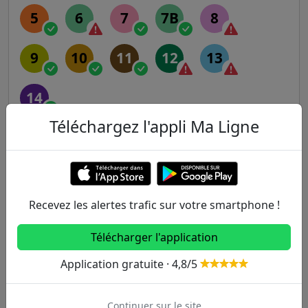
5
6
7
7B
8
9
10
11
12
13
14
Téléchargez l'appli Ma Ligne
RER
A
B
C
D
E
Recevez les alertes trafic sur votre smartphone !
Transilien
Télécharger l'application
H
J
K
L
N
Application gratuite · 4,8/5
P
R
U
Continuer sur le site