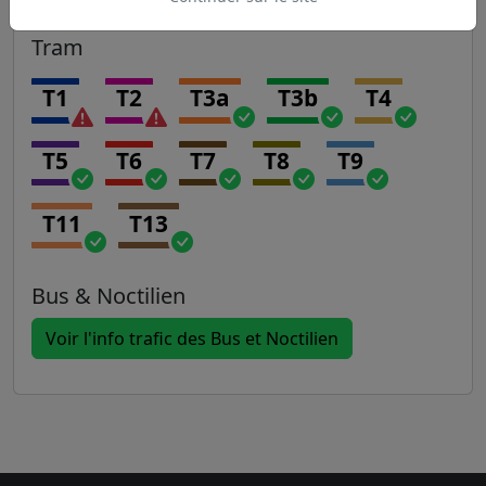
Tram
T1
T2
T3a
T3b
T4
T5
T6
T7
T8
T9
T11
T13
Bus & Noctilien
Voir l'info trafic des Bus et Noctilien