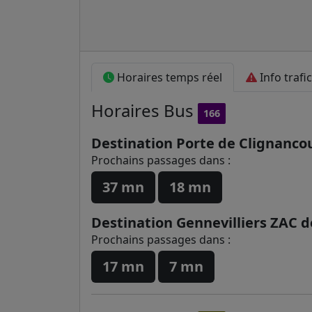
Horaires temps réel
Info trafic
Horaires
Bus
166
Destination Porte de Clignanco
Prochains passages dans :
37 mn
18 mn
Destination Gennevilliers ZAC 
Prochains passages dans :
17 mn
7 mn