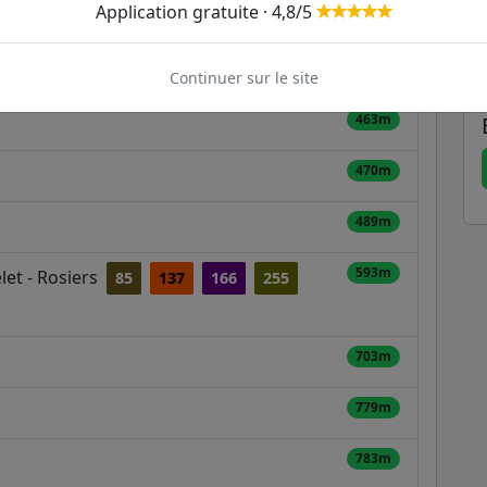
Application gratuite · 4,8/5
367m
394m
Continuer sur le site
463m
470m
489m
593m
let - Rosiers
85
137
166
255
703m
779m
783m