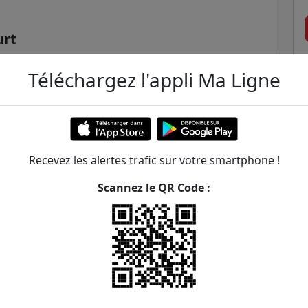
urt
Téléchargez l'appli Ma Ligne
nts
Recevez les alertes trafic sur votre smartphone !
Scannez le QR Code :
helet - Docteur Bauer
ER et transilien situées à moins de 1km de la gare
262m