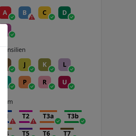
A
B
C
D
E
Transilien
H
J
K
L
N
P
R
U
Tram
T1
T2
T3a
T3b
T4
T5
T6
T7