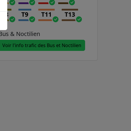
T8
T9
T11
T13
Bus & Noctilien
Voir l'info trafic des Bus et Noctilien