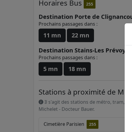
Horaires
Bus
255
Destination Porte de Clignanco
Prochains passages dans :
11 mn
22 mn
Destination Stains-Les Prévoya
Prochains passages dans :
5 mn
18 mn
Stations à proximité de Mic
Il s'agit des stations de métro, tram, R
Michelet - Docteur Bauer.
Cimetière Parisien
255