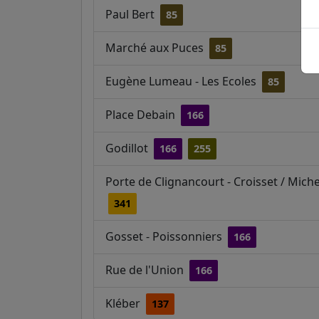
Paul Bert
85
Marché aux Puces
85
Eugène Lumeau - Les Ecoles
85
Place Debain
166
Godillot
166
255
Porte de Clignancourt - Croisset / Miche
341
Gosset - Poissonniers
166
Rue de l'Union
166
Kléber
137