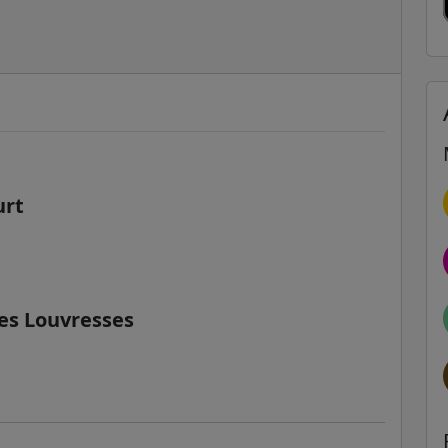
urt
des Louvresses