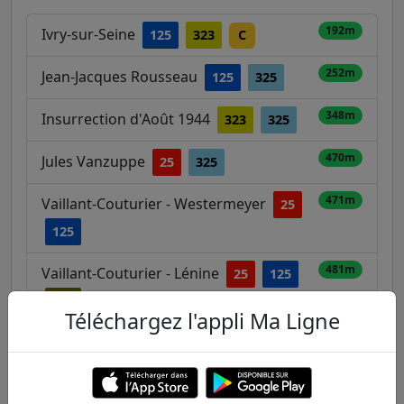
192m
Ivry-sur-Seine
125
323
C
252m
Jean-Jacques Rousseau
125
325
348m
Insurrection d'Août 1944
323
325
470m
Jules Vanzuppe
25
325
471m
Vaillant-Couturier - Westermeyer
25
125
481m
Vaillant-Couturier - Lénine
25
125
180
Téléchargez l'appli Ma Ligne
Ivry sur Seine / Voltaire / Hôtel de Ville
577m
125
132
182
323
649m