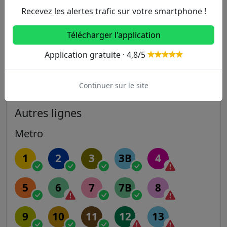
Gambetta
25
125
180
323
Recevez les alertes trafic sur votre smartphone !
325
Télécharger l'application
732m
Ledru Rollin
132
Application gratuite · 4,8/5
765m
Saint-Just
182
Continuer sur le site
Autres lignes
Metro
1
2
3
3B
4
5
6
7
7B
8
9
10
11
12
13