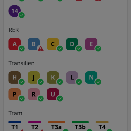
14
RER
A
B
C
D
E
Transilien
H
J
K
L
N
P
R
U
Tram
T1
T2
T3a
T3b
T4