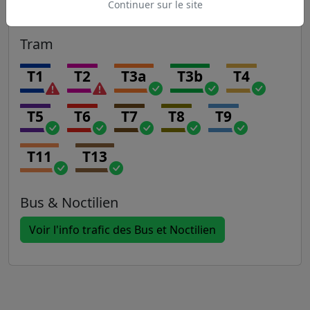
Continuer sur le site
Tram
T1
T2
T3a
T3b
T4
T5
T6
T7
T8
T9
T11
T13
Bus & Noctilien
Voir l'info trafic des Bus et Noctilien