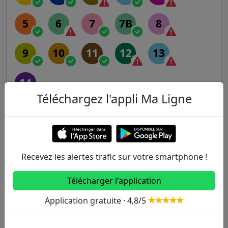
5
6
7
7B
8
9
10
11
12
13
14
Téléchargez l'appli Ma Ligne
RER
A
B
C
D
E
Recevez les alertes trafic sur votre smartphone !
Transilien
Télécharger l'application
H
J
K
L
N
Application gratuite · 4,8/5
P
R
U