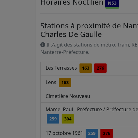
Horaires
Noctilien
N53
Stations à proximité de Nan
Charles De Gaulle
Il s'agit des stations de métro, tram, R
Nanterre-Préfecture.
Les Terrasses
163
276
Lens
163
Cimetière Nouveau
Marcel Paul - Préfecture / Préfecture 
259
304
17 octobre 1961
259
276