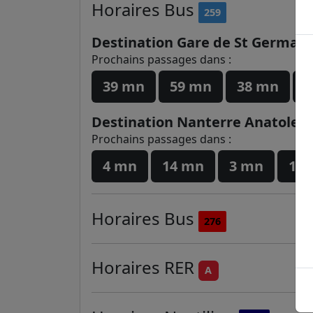
Horaires
Bus
259
Destination Gare de St Germain
Prochains passages dans :
39 mn
59 mn
38 mn
5
Destination Nanterre Anatole F
Prochains passages dans :
4 mn
14 mn
3 mn
13
Horaires
Bus
276
Horaires
RER
A