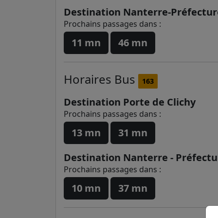
Destination Nanterre-Préfectur
Prochains passages dans :
11 mn
46 mn
Horaires
Bus
163
Destination Porte de Clichy
Prochains passages dans :
13 mn
31 mn
Destination Nanterre - Préfect
Prochains passages dans :
10 mn
37 mn