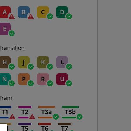
A
B
C
D
E
Transilien
H
J
K
L
N
P
R
U
Tram
T1
T2
T3a
T3b
T4
T5
T6
T7