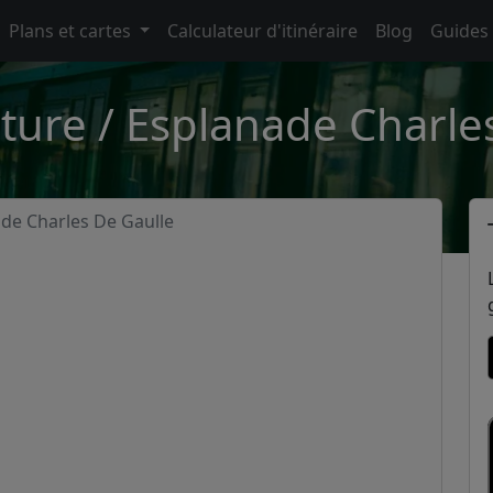
Plans et cartes
Calculateur d'itinéraire
Blog
Guides
ture / Esplanade Charle
ade Charles De Gaulle