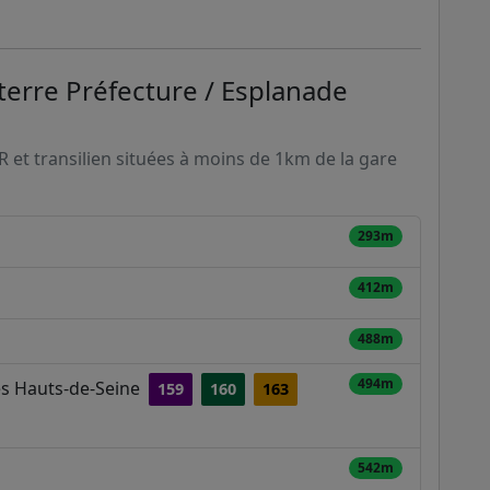
terre Préfecture / Esplanade
ER et transilien situées à moins de 1km de la gare
293m
412m
488m
494m
des Hauts-de-Seine
159
160
163
542m