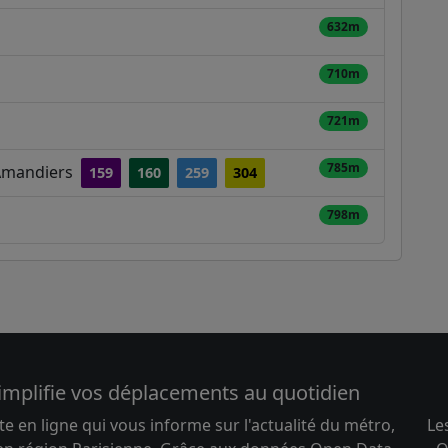
632m
710m
721m
785m
s Amandiers
159
160
259
304
798m
implifie vos déplacements au quotidien
te en ligne qui vous informe sur l'actualité du métro,
Le