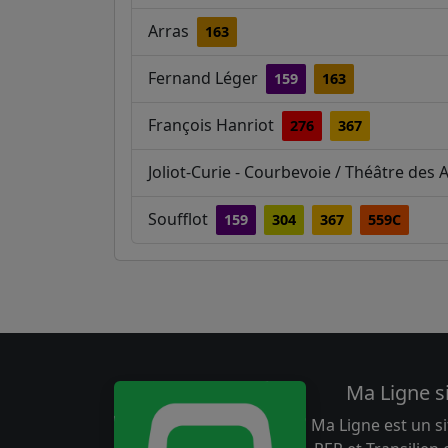
Arras
163
Fernand Léger
159
163
François Hanriot
276
367
Joliot-Curie - Courbevoie / Théâtre de
Soufflot
159
304
367
559C
Ma Ligne s
Ma Ligne est un si