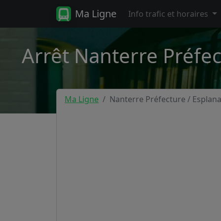
Ma Ligne
Info trafic et horaires
Arrêt Nanterre Préfec
Ma Ligne
Nanterre Préfecture / Esplan