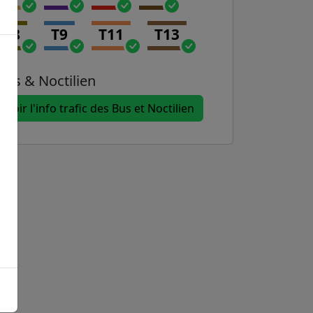
T8
T9
T11
T13
Bus & Noctilien
Voir l'info trafic des Bus et Noctilien