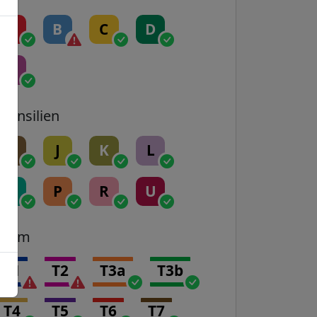
A
B
C
D
E
Transilien
H
J
K
L
N
P
R
U
Tram
T1
T2
T3a
T3b
T4
T5
T6
T7