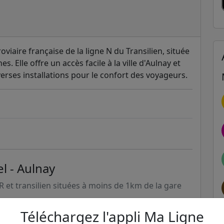
oviaire française de la ligne N du Transilien, située
. Elle offre un accès facile à la ville d'Aulnay et
verses installations pour le confort des voyageurs.
l - Aulnay
ER et transilien situées à moins de 1km de la gare
Téléchargez l'appli Ma Ligne