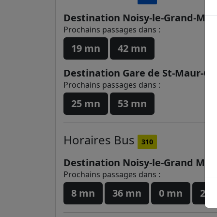
Destination Noisy-le-Grand-Mon
Prochains passages dans :
19 mn
42 mn
Destination Gare de St-Maur-Cré
Prochains passages dans :
25 mn
53 mn
Horaires
Bus
310
Destination Noisy-le-Grand Mon
Prochains passages dans :
8 mn
36 mn
0 mn
29