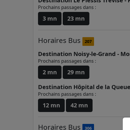
Destination Le Plessis Trévise -
Prochains passages dans :
3 mn
23 mn
Horaires
Bus
207
Destination Noisy-le-Grand - Mo
Prochains passages dans :
2 mn
29 mn
Destination Hôpital de la Queue
Prochains passages dans :
12 mn
42 mn
Horaires
Bus
306