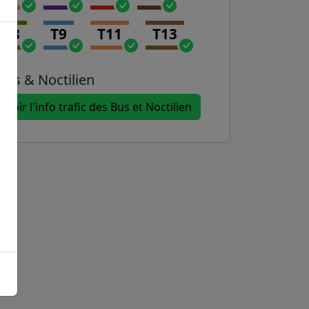
T8
T9
T11
T13
Bus & Noctilien
Voir l'info trafic des Bus et Noctilien