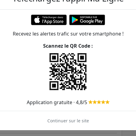
t d'Est RER
Recevez les alertes trafic sur votre smartphone !
teil RER
Scannez le QR Code :
t d'Est RER
Application gratuite · 4,8/5
 mn
Continuer sur le site