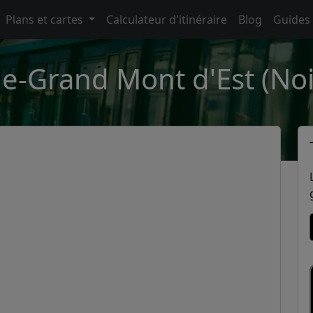
Plans et cartes
Calculateur d'itinéraire
Blog
Guides
le-Grand Mont d'Est (No