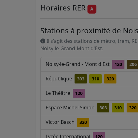
Horaires
RER
A
Stations à proximité de Noi
Il s'agit des stations de métro, tram, R
Noisy-le-Grand-Mont d'Est.
Noisy-le-Grand - Mont d'Est
120
206
République
303
310
320
Le Théâtre
120
Espace Michel Simon
303
310
320
Victor Basch
320
Lycée International
120