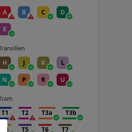
A
B
C
D
E
Transilien
H
J
K
L
N
P
R
U
Tram
T1
T2
T3a
T3b
T4
T5
T6
T7