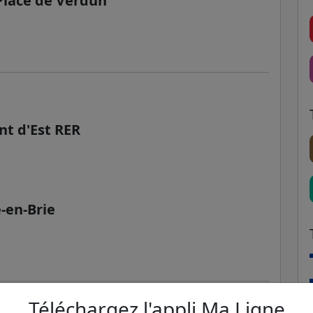
 Place de Verdun
nt d'Est RER
-en-Brie
Téléchargez l'appli Ma Ligne