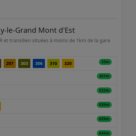
sy-le-Grand Mont d'Est
ER et transilien situées à moins de 1km de la gare
33m
207
303
306
310
320
457m
522m
626m
629m
643m