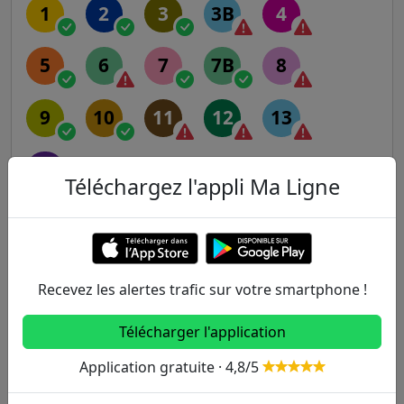
1
2
3
3B
4
5
6
7
7B
8
9
10
11
12
13
14
Téléchargez l'appli Ma Ligne
RER
A
B
C
D
E
Recevez les alertes trafic sur votre smartphone !
Transilien
Télécharger l'application
Application gratuite · 4,8/5
H
J
K
L
N