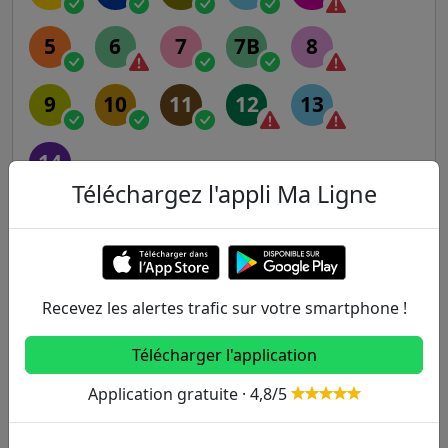
5
6
7
7B
8
9
10
11
12
13
14
Téléchargez l'appli Ma Ligne
RER
A
B
C
D
E
Recevez les alertes trafic sur votre smartphone !
Transilien
Télécharger l'application
H
J
K
L
N
Application gratuite · 4,8/5
P
R
U