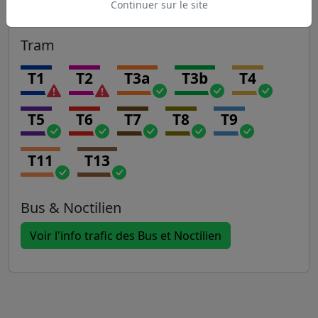
Continuer sur le site
Tram
T1
T2
T3a
T3b
T4
T5
T6
T7
T8
T9
T11
T13
Bus & Noctilien
Voir l'info trafic des Bus et Noctilien