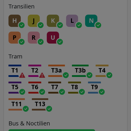
Transilien
H
J
K
L
N
P
R
U
Tram
T1
T2
T3a
T3b
T4
T5
T6
T7
T8
T9
T11
T13
Bus & Noctilien