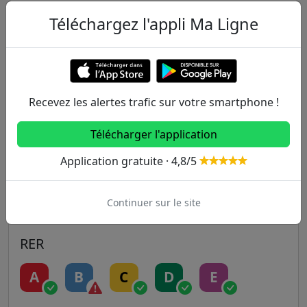
Autres lignes
Téléchargez l'appli Ma Ligne
Metro
1
2
3
3B
4
Recevez les alertes trafic sur votre smartphone !
5
6
7
7B
8
Télécharger l'application
9
10
11
12
13
Application gratuite · 4,8/5
14
Continuer sur le site
RER
A
B
C
D
E