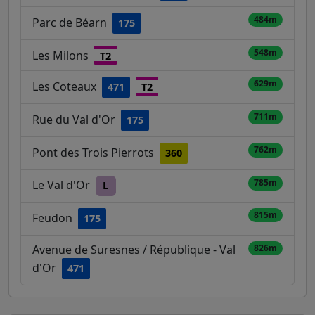
484m
Parc de Béarn
175
548m
Les Milons
T2
629m
Les Coteaux
471
T2
711m
Rue du Val d'Or
175
762m
Pont des Trois Pierrots
360
785m
Le Val d'Or
L
815m
Feudon
175
Avenue de Suresnes / République - Val
826m
d'Or
471