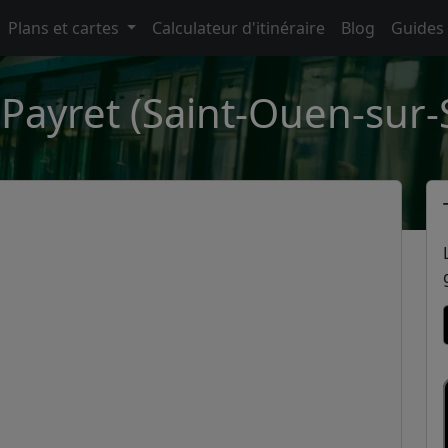
Plans et cartes
Calculateur d'itinéraire
Blog
Guides
 Payret (Saint-Ouen-sur-