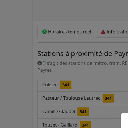
Horaires temps réel
Info trafic
Stations à proximité de Pay
Il s'agit des stations de métro, tram, R
Payret.
Colisée
341
Pasteur / Toulouse Lautrec
341
Camille Claudel
341
Touzet - Gaillard
341