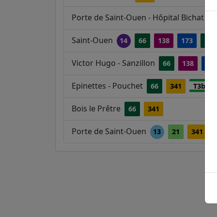
Porte de Saint-Ouen - Hôpital Bichat
2
Saint-Ouen
14
66
138
173
174
Victor Hugo - Sanzillon
66
138
173
Epinettes - Pouchet
66
341
T3b
Bois le Prêtre
66
341
Porte de Saint-Ouen
13
21
341