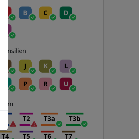
A
B
C
D
E
Transilien
H
J
K
L
N
P
R
U
Tram
T1
T2
T3a
T3b
T4
T5
T6
T7