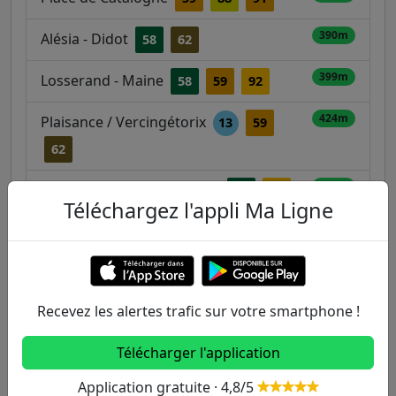
390m
Alésia - Didot
58
62
399m
Losserand - Maine
58
59
92
424m
Plaisance / Vercingétorix
13
59
62
429m
Château - Mairie du 14ème
58
92
Téléchargez l'appli Ma Ligne
529m
Mairie du 14ème / Rue Benard
58
92
554m
Vercingétorix
59
62
Recevez les alertes trafic sur votre smartphone !
Télécharger l'application
Autres lignes
Application gratuite · 4,8/5