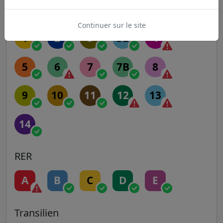
Metro
Continuer sur le site
1
2
3
3B
4
5
6
7
7B
8
9
10
11
12
13
14
RER
A
B
C
D
E
Transilien