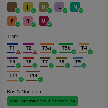
H
J
K
L
N
P
R
U
Tram
T1
T2
T3a
T3b
T4
T5
T6
T7
T8
T9
T11
T13
Bus & Noctilien
Voir l'info trafic des Bus et Noctilien