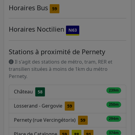
Horaires
Bus
59
Horaires
Noctilien
N63
Stations à proximité de Pernety
Il s'agit des stations de métro, tram, RER et
transilien situées à moins de 1km du métro
Pernety.
239m
Château
58
250m
Losserand - Gergovie
59
294m
Pernety (rue Vercingétorix)
59
374m
Place de Catalogne
59
88
91