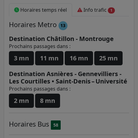
Horaires temps réel
Info trafic
1
Horaires
Metro
13
Destination Châtillon - Montrouge
Prochains passages dans :
3 mn
11 mn
16 mn
25 mn
Destination Asnières - Gennevilliers -
Les Courtilles • Saint-Denis – Université
Prochains passages dans :
2 mn
8 mn
Horaires
Bus
58