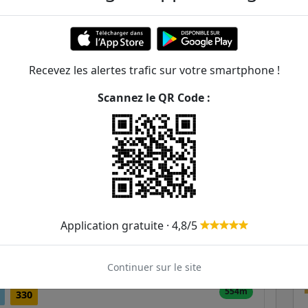
208m
0
219m
307m
Recevez les alertes trafic sur votre smartphone !
Scannez le QR Code :
389m
402m
424m
450m
Application gratuite · 4,8/5
471m
549m
Continuer sur le site
554m
330