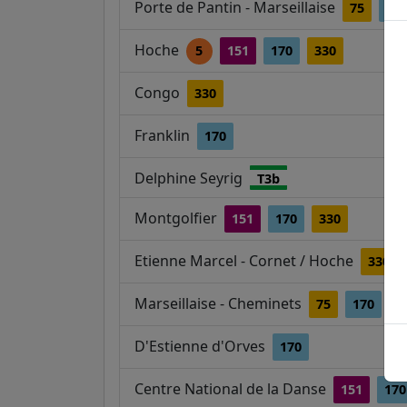
Porte de Pantin - Marseillaise
75
17
Hoche
5
151
170
330
Congo
330
Franklin
170
Delphine Seyrig
T3b
Montgolfier
151
170
330
Etienne Marcel - Cornet / Hoche
330
Marseillaise - Cheminets
75
170
D'Estienne d'Orves
170
Centre National de la Danse
151
170