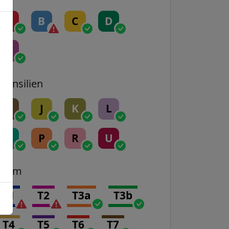
A
B
C
D
E
Transilien
H
J
K
L
N
P
R
U
Tram
T1
T2
T3a
T3b
T4
T5
T6
T7