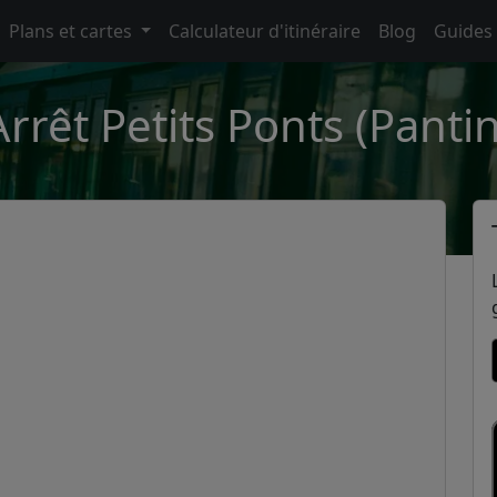
Plans et cartes
Calculateur d'itinéraire
Blog
Guides
Arrêt Petits Ponts (Pantin