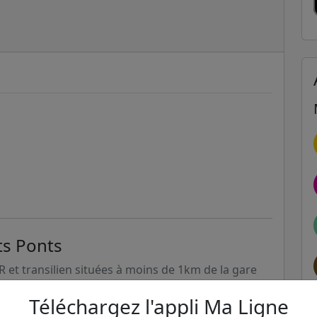
ts Ponts
ER et transilien situées à moins de 1km de la gare
Téléchargez l'appli Ma Ligne