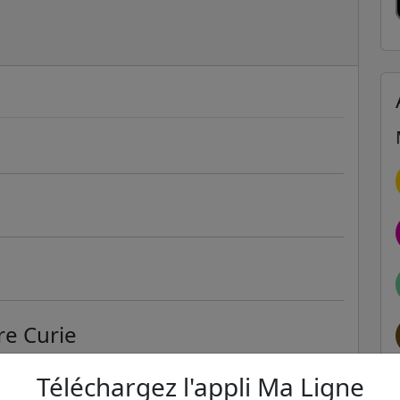
re Curie
ER et transilien situées à moins de 1km de la gare
Téléchargez l'appli Ma Ligne