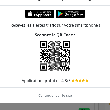
248m
266m
inique Rocheteau
175
366
Recevez les alertes trafic sur votre smartphone !
343m
Scannez le QR Code :
352m
177
366
392m
453m
470m
Application gratuite · 4,8/5
539m
Continuer sur le site
639m