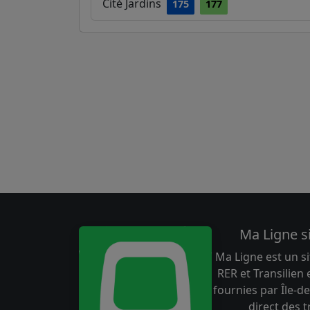
Cité Jardins
175
177
Ma Ligne s
Ma Ligne est un si
RER et Transilien
fournies par Île-de
direct des 