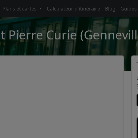
Plans et cartes
Calculateur d'itinéraire
Blog
Guides
t Pierre Curie (Gennevill