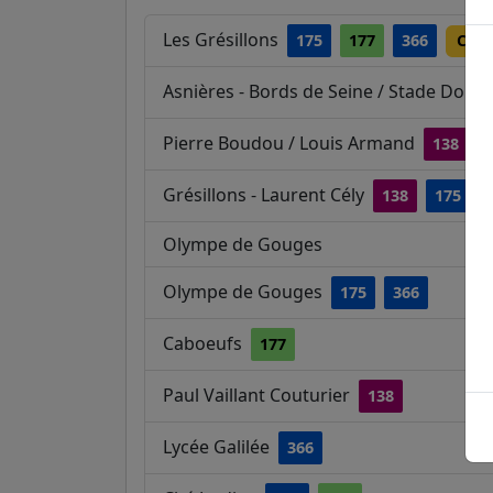
Les Grésillons
175
177
366
C
Asnières - Bords de Seine / Stade Dom
Pierre Boudou / Louis Armand
138
Grésillons - Laurent Cély
138
175
Olympe de Gouges
Olympe de Gouges
175
366
Caboeufs
177
Paul Vaillant Couturier
138
Lycée Galilée
366