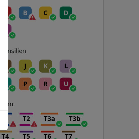
A
B
C
D
E
Transilien
H
J
K
L
N
P
R
U
Tram
T1
T2
T3a
T3b
T4
T5
T6
T7