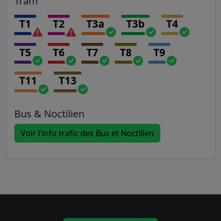
Tram
T1
T2
T3a
T3b
T4
T5
T6
T7
T8
T9
T11
T13
Bus & Noctilien
Voir l'info trafic des Bus et Noctilien