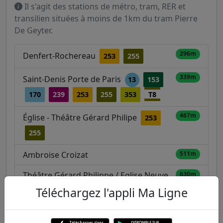
Il s'agit des stations de métro, tram, RER et
transilien situées à moins de 1km du tram Pierre
De Geyter.
296m
Denfert-Rochereau
253
255
339m
Saint-Denis Porte de Paris
13
153
170
239
253
255
353
T8
467m
Église - Théâtre Gérard Philipe
253
255
Ambroise Croizat
511m
Théâtre Gérard Philippe / Eglise Neuve
630m
T1
Téléchargez l'appli Ma Ligne
700m
Saint-Denis
254
274
D
H
T1