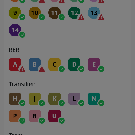
9
10
11
12
13
14
RER
A
B
C
D
E
Transilien
H
J
K
L
N
P
R
U