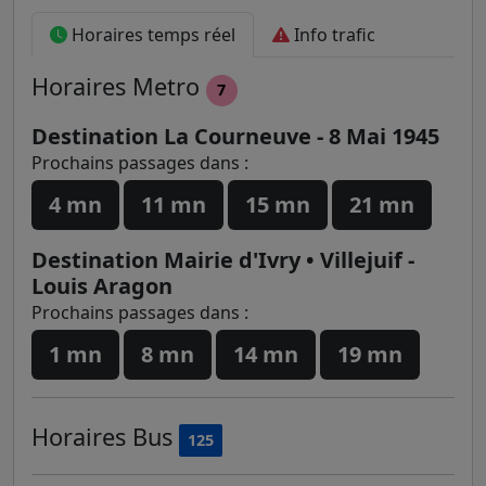
Horaires temps réel
Info trafic
Horaires
Metro
7
Destination La Courneuve - 8 Mai 1945
Prochains passages dans :
4 mn
11 mn
15 mn
21 mn
Destination Mairie d'Ivry • Villejuif -
Louis Aragon
Prochains passages dans :
1 mn
8 mn
14 mn
19 mn
Horaires
Bus
125