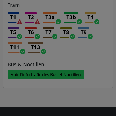
Tram
T1
T2
T3a
T3b
T4
T5
T6
T7
T8
T9
T11
T13
Bus & Noctilien
Voir l'info trafic des Bus et Noctilien