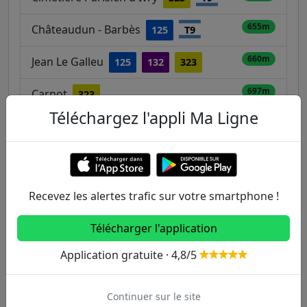
655m
Châteaudun - Barbès
125
T9
660m
Jean Le Galleu
125
132
323
697m
Carnot
323
Téléchargez l'appli Ma Ligne
Claude Regaud / Château des Rentiers
761m
27
Recevez les alertes trafic sur votre smartphone !
Autres lignes
Télécharger l'application
Metro
Application gratuite · 4,8/5
1
2
3
3B
4
Continuer sur le site