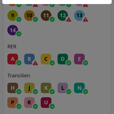
5
6
7
7B
8
9
10
11
12
13
14
RER
A
B
C
D
E
Transilien
H
J
K
L
N
P
R
U