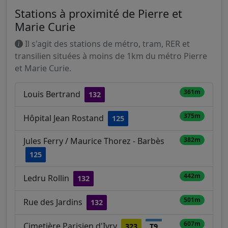
Stations à proximité de Pierre et
Marie Curie
Il s'agit des stations de métro, tram, RER et
transilien situées à moins de 1km du métro Pierre
et Marie Curie.
361m
Louis Bertrand
132
375m
Hôpital Jean Rostand
125
Jules Ferry / Maurice Thorez - Barbès
382m
125
442m
Ledru Rollin
132
501m
Rue des Jardins
132
607m
Cimetière Parisien d'Ivry
323
T9