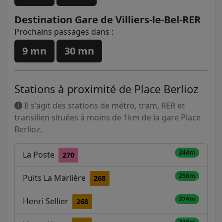
Destination Gare de Villiers-le-Bel-RER
Prochains passages dans :
9 mn
30 mn
Stations à proximité de Place Berlioz
Il s'agit des stations de métro, tram, RER et
transilien situées à moins de 1km de la gare Place
Berlioz.
244m
La Poste
270
256m
Puits La Marlière
268
274m
Henri Sellier
268