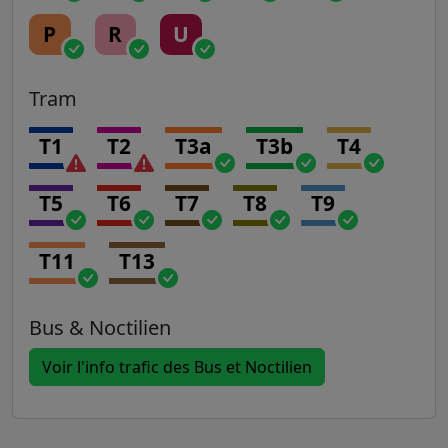
P
R
U
Tram
T1
T2
T3a
T3b
T4
T5
T6
T7
T8
T9
T11
T13
Bus & Noctilien
Voir l'info trafic des Bus et Noctilien