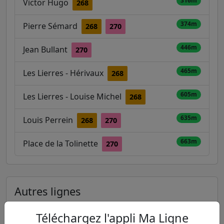
316m
Victor Hugo
268
374m
Pierre Sémard
268
270
446m
Jean Bullant
270
465m
Les Lierres - Hérivaux
268
605m
Les Lierres - Louise Michel
268
635m
Louis Perrein
268
270
663m
Place de la Tolinette
270
Autres lignes
Metro
Téléchargez l'appli Ma Ligne