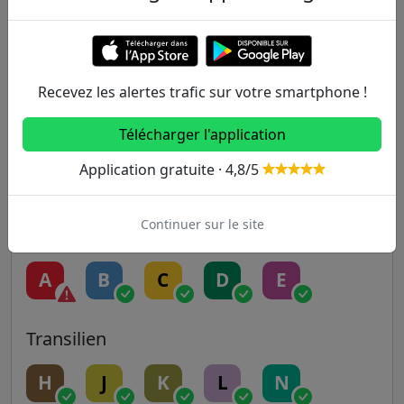
1
2
3
3B
4
5
6
7
7B
8
Recevez les alertes trafic sur votre smartphone !
9
10
11
12
13
Télécharger l'application
Application gratuite · 4,8/5
14
Continuer sur le site
RER
A
B
C
D
E
Transilien
H
J
K
L
N