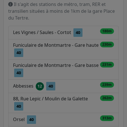
Il s'agit des stations de métro, tram, RER et
transilien situées à moins de 1km de la gare Place
du Tertre.
180m
Les Vignes / Saules - Cortot
40
Funiculaire de Montmartre - Gare haute
230m
40
Funiculaire de Montmartre - Gare basse
231m
40
239m
Abbesses
12
40
88, Rue Lepic / Moulin de la Galette
262m
40
313m
Orsel
40