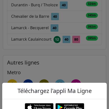
324m
Durantin - Burq / Tholoze
40
345m
Chevalier de la Barre
40
392m
Lamarck - Becquerel
40
395m
Lamarck Caulaincourt
12
40
80
Autres lignes
Metro
1
2
3
3B
4
Téléchargez l'appli Ma Ligne
5
6
7
7B
8