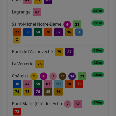
387m
Lagrange
47
391m
Saint-Michel Notre-Dame
4
21
27
38
58
70
87
96
B
C
418m
Pont de l'Archevêché
75
87
423m
La Verrerie
75
438m
Châtelet
1
4
7
11
14
21
38
47
58
67
69
70
72
74
75
76
85
96
476m
Pont Marie (Cité des Arts)
7
67
72