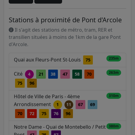
Stations à proximité de Pont d'Arcole
Il s'agit des stations de métro, tram, RER et
transilien situées à moins de 1km de la gare Pont
d'Arcole.
235m
Quai aux Fleurs-Pont St-Louis
75
263m
Cité
4
21
38
47
58
70
75
96
Hôtel de Ville de Paris - 4ème
310m
Arrondissement
1
11
67
69
70
72
75
76
96
Notre Dame - Quai de Montebello / Petit
380m
Pont
47
75
87