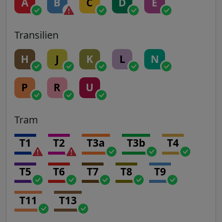
A
B
C
D
E
Transilien
H
J
K
L
N
P
R
U
Tram
T1
T2
T3a
T3b
T4
T5
T6
T7
T8
T9
T11
T13