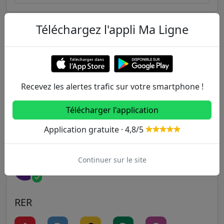
Téléchargez l'appli Ma Ligne
Autres lignes
Metro
1
2
3
3B
4
Recevez les alertes trafic sur votre smartphone !
Télécharger l'application
5
6
7
7B
8
Application gratuite · 4,8/5
9
10
11
12
13
Continuer sur le site
14
RER