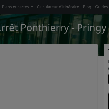
Plans et cartes
Calculateur d'itinéraire
Blog
Guides
rrêt Ponthierry - Pringy 