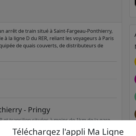
un arrêt de train situé à Saint-Fargeau-Ponthierry,
le à la ligne D du RER, reliant les voyageurs à Paris
 équipée de quais couverts, de distributeurs de
hierry - Pringy
ER et transilien situées à moins de 1km de la gare
Téléchargez l'appli Ma Ligne