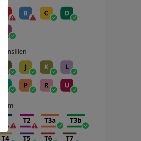
A
B
C
D
E
Transilien
H
J
K
L
N
P
R
U
Tram
T1
T2
T3a
T3b
T4
T5
T6
T7