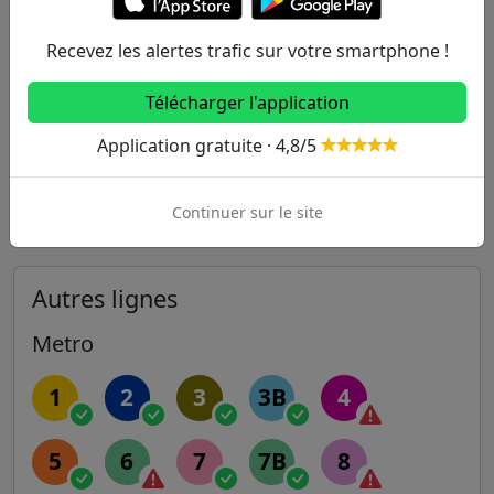
704m
Karman - Félix Faure
139
Recevez les alertes trafic sur votre smartphone !
731m
Flandre
54
60
71
Télécharger l'application
774m
La Pérouse
170
249
330
Application gratuite · 4,8/5
801m
Cambrai (rue de l'Ourcq)
54
Continuer sur le site
Autres lignes
Metro
1
2
3
3B
4
5
6
7
7B
8