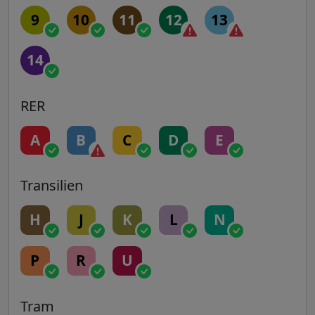
9
10
11
12
13
14
RER
A
B
C
D
E
Transilien
H
J
K
L
N
P
R
U
Tram