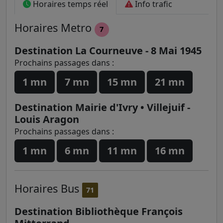
Horaires temps réel
Info trafic
Horaires
Metro
7
Destination La Courneuve - 8 Mai 1945
Prochains passages dans :
1 mn
7 mn
15 mn
21 mn
Destination Mairie d'Ivry • Villejuif -
Louis Aragon
Prochains passages dans :
1 mn
6 mn
11 mn
16 mn
Horaires
Bus
71
Destination Bibliothèque François