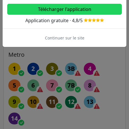
62
Télécharger l'application
621m
Jouvenet / Exelmens
22
62
Application gratuite · 4,8/5
Continuer sur le site
Autres lignes
Metro
1
2
3
3B
4
5
6
7
7B
8
9
10
11
12
13
14