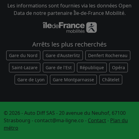
Les informations sont fournies via les données Open
Data de notre partenaire Île-de-France Mobilité.
Arrêts les plus recherchés
Gare du Nord
Gare d'Austerlitz
Denfert Rochereau
Saint-Lazare
Gare de l'Est
République
Opéra
Gare de Lyon
Gare Montparnasse
Châtelet
© 2026 - Auto Diff SAS - 20 avenue du Neuhof, 67100
Strasbourg -
contact@ma-ligne.co
-
Contact
-
Plan du
métro