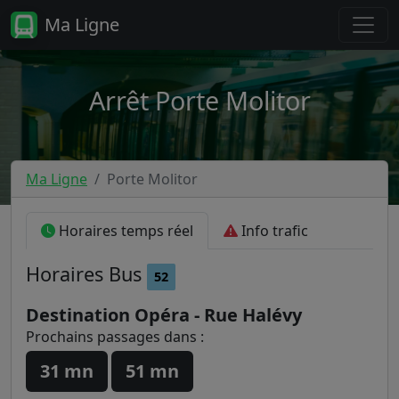
Ma Ligne
Arrêt Porte Molitor
Ma Ligne
Porte Molitor
Horaires temps réel
Info trafic
Horaires
Bus
52
Destination Opéra - Rue Halévy
Prochains passages dans :
31 mn
51 mn