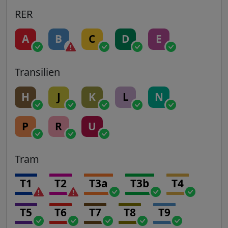
RER
A
B
C
D
E
Transilien
H
J
K
L
N
P
R
U
Tram
T1
T2
T3a
T3b
T4
T5
T6
T7
T8
T9