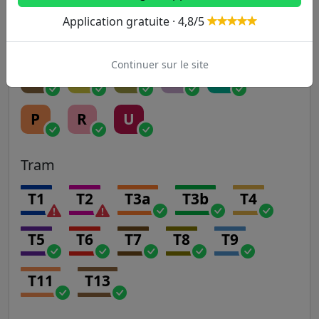
Application gratuite · 4,8/5
Transilien
Continuer sur le site
H
J
K
L
N
P
R
U
Tram
T1
T2
T3a
T3b
T4
T5
T6
T7
T8
T9
T11
T13