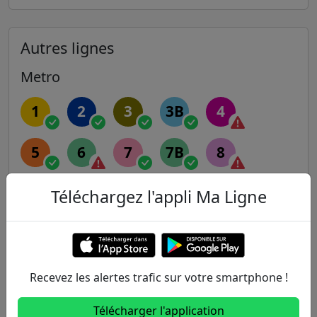
Autres lignes
Metro
1
2
3
3B
4
5
6
7
7B
8
9
10
11
12
13
Téléchargez l'appli Ma Ligne
14
Recevez les alertes trafic sur votre smartphone !
RER
Télécharger l'application
A
B
C
D
E