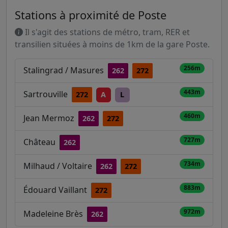
Stations à proximité de Poste
Il s'agit des stations de métro, tram, RER et
transilien situées à moins de 1km de la gare Poste.
256m
Stalingrad / Masures
262
272
443m
Sartrouville
272
A
L
460m
Jean Mermoz
262
272
727m
Château
262
734m
Milhaud / Voltaire
262
272
883m
Édouard Vaillant
272
972m
Madeleine Brès
262