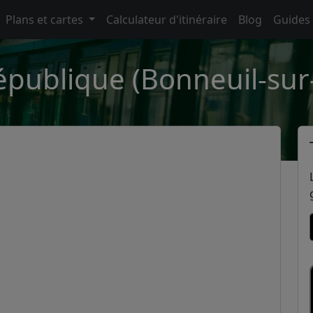
Plans et cartes
Calculateur d'itinéraire
Blog
Guides
épublique (Bonneuil-su