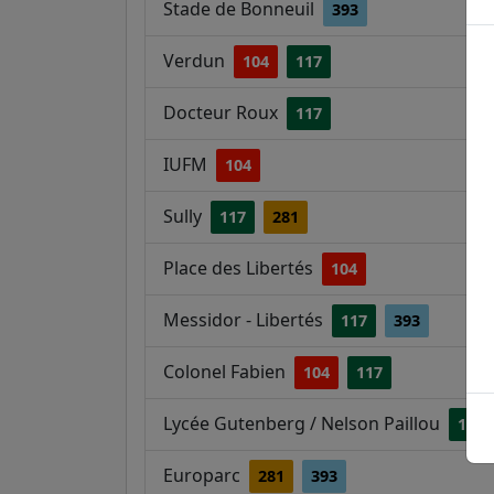
Stade de Bonneuil
393
Verdun
104
117
Docteur Roux
117
IUFM
104
Sully
117
281
Place des Libertés
104
Messidor - Libertés
117
393
Colonel Fabien
104
117
Lycée Gutenberg / Nelson Paillou
117
Europarc
281
393