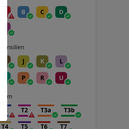
A
B
C
D
E
Transilien
H
J
K
L
N
P
R
U
Tram
T1
T2
T3a
T3b
T4
T5
T6
T7