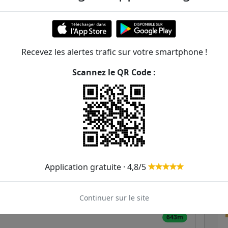
222m
229m
350m
Recevez les alertes trafic sur votre smartphone !
Scannez le QR Code :
405m
463m
492m
507m
Application gratuite · 4,8/5
551m
629m
281
Continuer sur le site
643m