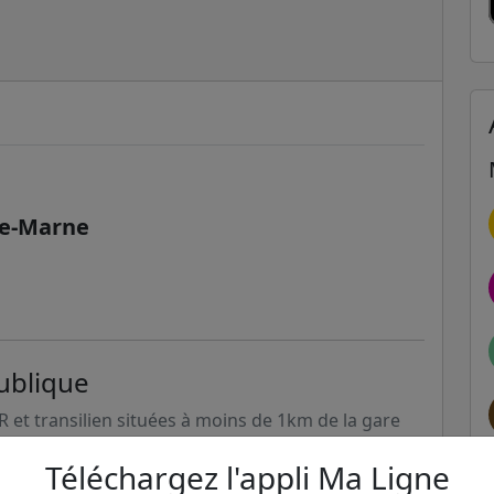
de-Marne
ublique
ER et transilien situées à moins de 1km de la gare
Téléchargez l'appli Ma Ligne