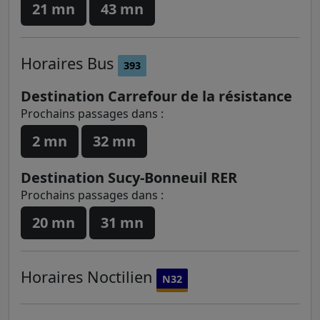
21 mn
43 mn
Horaires
Bus
393
Destination Carrefour de la résistance
Prochains passages dans :
2 mn
32 mn
Destination Sucy-Bonneuil RER
Prochains passages dans :
20 mn
31 mn
Horaires
Noctilien
N32