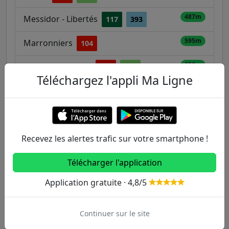
487m
Messidor - Libertés
117
393
595m
Marronniers
104
696m
Avenue de Choisy
104
308
Téléchargez l'appli Ma Ligne
712m
Verdun
104
117
Autres lignes
Recevez les alertes trafic sur votre smartphone !
Metro
Télécharger l'application
Application gratuite · 4,8/5
1
2
3
3B
4
5
6
7
7B
8
Continuer sur le site