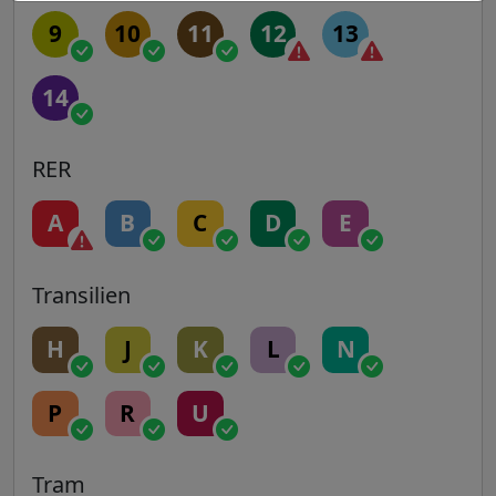
9
10
11
12
13
14
RER
A
B
C
D
E
Transilien
H
J
K
L
N
P
R
U
Tram