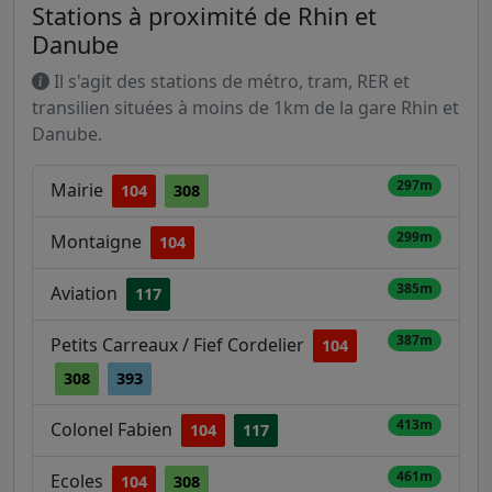
Stations à proximité de Rhin et
Danube
Il s'agit des stations de métro, tram, RER et
transilien situées à moins de 1km de la gare Rhin et
Danube.
297m
Mairie
104
308
299m
Montaigne
104
385m
Aviation
117
387m
Petits Carreaux / Fief Cordelier
104
308
393
413m
Colonel Fabien
104
117
461m
Ecoles
104
308