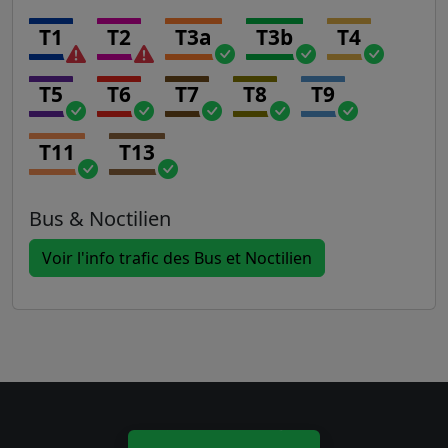
T1
T2
T3a
T3b
T4
T5
T6
T7
T8
T9
T11
T13
Bus & Noctilien
Voir l'info trafic des Bus et Noctilien